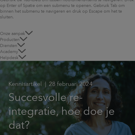
Gebruik de Tab-toets om tussen hoofdmenu-items te navigeren. Druk
op Enter of Spatie om een submenu te openen. Gebruik Tab om
binnen het submenu te navigeren en druk op Escape om het te
sluiten.
Onze aanpak
Producten
Diensten
Academy
Helpdesk
Kennisartikel
28 februari 2024
Succesvolle re-
integratie, hoe doe je
dat?