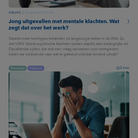
NIEUWS
03 AUGUSTUS 2026
Jong uitgevallen met mentale klachten. Wat
zegt dat over het werk?
Steeds meer twintigers belanden na langdurige ziekte in de WIA. Zo
ziet UWV. Vooral psychische klachten spelen daarbij een belangrijke rol.
Opvallende cijfers, die ook een vraag oproepen voor werkgevers:
kijken we voldoende naar wat er gebeurt vóórdat iemand uitvalt?
3
min
Preventie
Verzuim