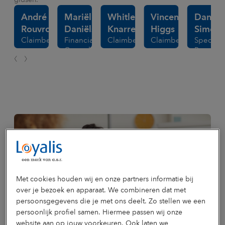
gidsen.
André
Mariëlle
Whitley
Vincent
Daniëll
Rouvroije
Daniëls
Knarren
Higgs
Simons
Claimbehandelaar
Financial
Claimbehandelaar
Claimbehandelaar
Specialis
Controller
Procesb
Met cookies houden wij en onze partners informatie bij
over je bezoek en apparaat. We combineren dat met
persoonsgegevens die je met ons deelt. Zo stellen we een
persoonlijk profiel samen. Hiermee passen wij onze
website aan op jouw voorkeuren. Ook laten we