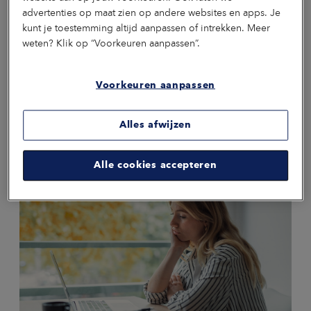
advertenties op maat zien op andere websites en apps. Je
KENNISARTIKEL
04 AUGUSTUS 2026
kunt je toestemming altijd aanpassen of intrekken. Meer
Arbeidsmarktkrapte is breder dan alleen een
weten? Klik op “Voorkeuren aanpassen”.
wervingsprobleem
Elke organisatie voelt de gevolgen van de krappe arbeidsmarkt.
Voorkeuren aanpassen
Vacatures blijven langer openstaan, teams draaien op volle toeren en
de druk op medewerkers neemt toe. De reflex is vaak hetzelfde: harder
werven. Maar volgens hoogleraar en lector employability Prof. Dr. Jol
Alles afwijzen
Stoffers ligt daar niet de oplossing.
4
min
Preventie
Vitaliteit
Alle cookies accepteren