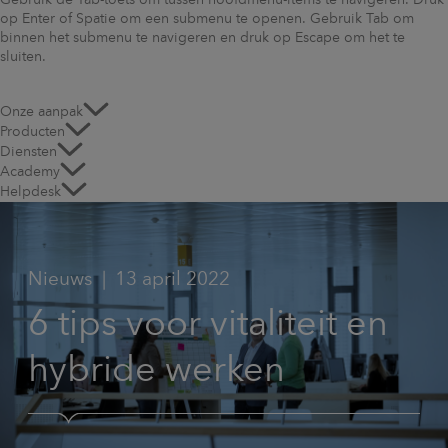
Gebruik de Tab-toets om tussen hoofdmenu-items te navigeren. Druk
op Enter of Spatie om een submenu te openen. Gebruik Tab om
binnen het submenu te navigeren en druk op Escape om het te
sluiten.
Onze aanpak
Producten
Diensten
Academy
Helpdesk
Nieuws
13 april 2022
6 tips voor vitaliteit en
hybride werken