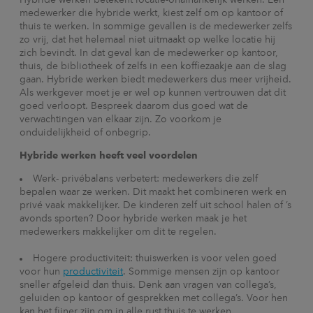
medewerker die hybride werkt, kiest zelf om op kantoor of
thuis te werken. In sommige gevallen is de medewerker zelfs
zo vrij, dat het helemaal niet uitmaakt op welke locatie hij
zich bevindt. In dat geval kan de medewerker op kantoor,
thuis, de bibliotheek of zelfs in een koffiezaakje aan de slag
gaan. Hybride werken biedt medewerkers dus meer vrijheid.
Als werkgever moet je er wel op kunnen vertrouwen dat dit
goed verloopt. Bespreek daarom dus goed wat de
verwachtingen van elkaar zijn. Zo voorkom je
onduidelijkheid of onbegrip.
Hybride werken heeft veel voordelen
Werk- privébalans verbetert: medewerkers die zelf
bepalen waar ze werken. Dit maakt het combineren werk en
privé vaak makkelijker. De kinderen zelf uit school halen of ’s
avonds sporten? Door hybride werken maak je het
medewerkers makkelijker om dit te regelen.
Hogere productiviteit: thuiswerken is voor velen goed
voor hun
productiviteit
. Sommige mensen zijn op kantoor
sneller afgeleid dan thuis. Denk aan vragen van collega’s,
geluiden op kantoor of gesprekken met collega’s. Voor hen
kan het fijner zijn om in alle rust thuis te werken.