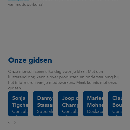
van medewerkers?’
Onze gidsen
Onze mensen staan elke dag voor je klaar. Met een
luisterend oor, kennis over producten en ondersteuning bij
het informeren van je medewerkers. Maak kennis met onze
gidsen.
Sonja
Danny
Joop de
Marleen
Claudi
Tigchelaar
Stassar
Champs
Mohnen
Bouwm
Consultant
Specialist
Consultant
Deskaccountmanage
Consulta
inkomen
duurzame
inkomen
inkomen
en
inzetbaarheid
en
en
zekerheid
zekerheid
zekerhe