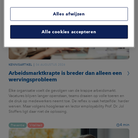
Alles afwijzen
Alle cookies accepteren
KENNISARTIKEL
04 AUGUSTUS 2026
Arbeidsmarktkrapte is breder dan alleen een
wervingsprobleem
Elke organisatie voelt de gevolgen van de krappe arbeidsmarkt.
Vacatures blijven langer openstaan, teams draaien op volle toeren en
de druk op medewerkers neemt toe. De reflex is vaak hetzelfde: harder
werven. Maar volgens hoogleraar en lector employability Prof. Dr. Jol
Stoffers ligt daar niet de oplossing.
4
min
Preventie
Vitaliteit