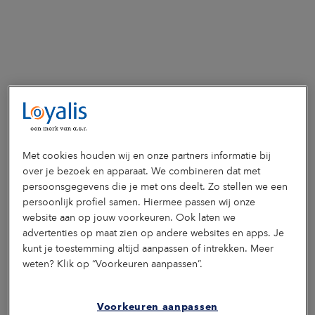
Met cookies houden wij en onze partners informatie bij
over je bezoek en apparaat. We combineren dat met
Ook interessant voor jou
persoonsgegevens die je met ons deelt. Zo stellen we een
Blijf op de hoogte!
persoonlijk profiel samen. Hiermee passen wij onze
website aan op jouw voorkeuren. Ook laten we
Lees hier onze andere nieuwsberichten, blogs en artikelen.
advertenties op maat zien op andere websites en apps. Je
Dan ben je weer helemaal op de hoogte van alles rondom
kunt je toestemming altijd aanpassen of intrekken. Meer
inkomen en zekerheid.
weten? Klik op “Voorkeuren aanpassen”.
Voorkeuren aanpassen