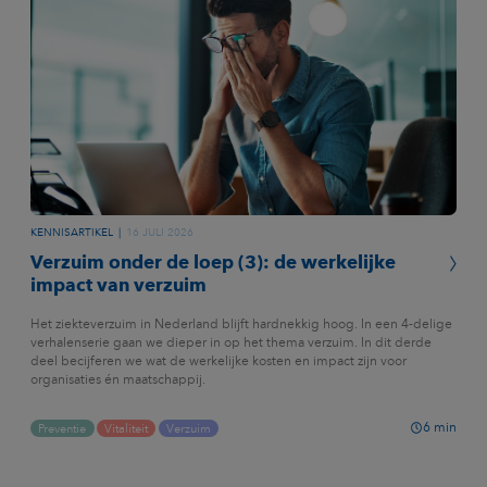
KENNISARTIKEL
16 JULI 2026
Verzuim onder de loep (3): de werkelijke
impact van verzuim
Het ziekteverzuim in Nederland blijft hardnekkig hoog. In een 4-delige
verhalenserie gaan we dieper in op het thema verzuim. In dit derde
deel becijferen we wat de werkelijke kosten en impact zijn voor
organisaties én maatschappij.
6
min
Preventie
Vitaliteit
Verzuim