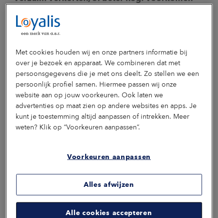
Spoor 1 is de meest actieve, effectieve en betrokken manier
om een zieke medewerker te helpen bij een snelle terugkeer
op het werk. Maar, hoe snel een medewerker weer aan het
werk kan, hangt dus in de eerste plaats af van de inzet van
zowel werkgever als de medewerker bij het re-
Met cookies houden wij en onze partners informatie bij
integratietraject. Goede begeleiding tijdens het re-
over je bezoek en apparaat. We combineren dat met
integratieproces is daarbij een absolute voorwaarde. Wil je
persoonsgegevens die je met ons deelt. Zo stellen we een
werken aan een duurzaam beleid voor inzetbaarheid en
persoonlijk profiel samen. Hiermee passen wij onze
ziekteverzuim? Ontdek hoe Loyalis je kan ondersteunen met
tools en advies, zodat je medewerkers gezond en
website aan op jouw voorkeuren. Ook laten we
gemotiveerd blijven.
advertenties op maat zien op andere websites en apps. Je
kunt je toestemming altijd aanpassen of intrekken. Meer
Download het opbouwschema re-integratie
weten? Klik op “Voorkeuren aanpassen”.
Alles over re-integratie
Voorkeuren aanpassen
Alles afwijzen
Alle cookies accepteren