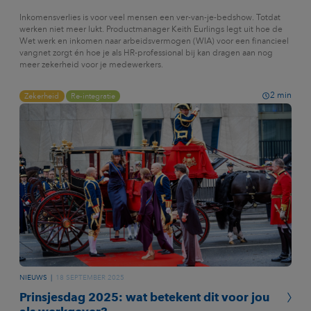
Inkomensverlies is voor veel mensen een ver-van-je-bedshow. Totdat
werken niet meer lukt. Productmanager Keith Eurlings legt uit hoe de
Wet werk en inkomen naar arbeidsvermogen (WIA) voor een financieel
vangnet zorgt én hoe je als HR-professional bij kan dragen aan nog
meer zekerheid voor je medewerkers.
2
min
Zekerheid
Re-integratie
NIEUWS
18 SEPTEMBER 2025
Prinsjesdag 2025: wat betekent dit voor jou