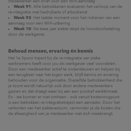
medewerker een brief voor een WIA-aanvraag
Week 91
: Alle betrokkenen evalueren het verloop van de
re-integratie met bedrijfsarts of arbodienst
Week 93
: Het laatste moment voor het indienen van een
aanvraag voor een WIA-uitkering
Week 10
: Na twee jaar ziekte stopt de loondoorbetaling
door de werkgever.
Behoud mensen, ervaring én kennis
Het 1e Spoor traject bij de re-integratie van zieke
werknemers heeft voor jou als werkgever veel voordelen.
Door een medewerker actief te ondersteunen en helpen bij
een terugkeer naar het eigen werk, blijft kennis en ervaring
behouden voor de organisatie. Diezelfde betrokkenheid die
je toont wordt natuurlijk ook door andere medewerkers
gezien en dat draagt weer bij aan een positief werkklimaat.
En - we kunnen er niet omheen - ook vanuit kostenoogpunt
is een betrokken re-integratietraject een aanrader. Door het
verkorten van het ziekteverzuim, verminder je de kosten die
de afwezigheid van je medewerker met zich meebrengt.