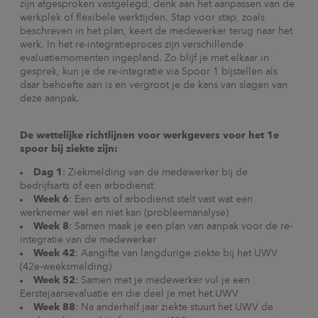
zijn afgesproken vastgelegd, denk aan het aanpassen van de
werkplek of flexibele werktijden. Stap voor stap, zoals
beschreven in het plan, keert de medewerker terug naar het
werk. In het re-integratieproces zijn verschillende
evaluatiemomenten ingepland. Zo blijf je met elkaar in
gesprek, kun je de re-integratie via Spoor 1 bijstellen als
daar behoefte aan is en vergroot je de kans van slagen van
deze aanpak.
De wettelijke richtlijnen voor werkgevers voor het 1e
spoor bij ziekte zijn:
Dag 1
: Ziekmelding van de medewerker bij de
bedrijfsarts of een arbodienst
Week 6
: Een arts of arbodienst stelt vast wat een
werknemer wel en niet kan (probleemanalyse)
Week 8
: Samen maak je een plan van aanpak voor de re-
integratie van de medewerker
Week 42
: Aangifte van langdurige ziekte bij het UWV
(42e-weeksmelding)
Week 52
: Samen met je medewerker vul je een
Eerstejaarsevaluatie en die deel je met het UWV
Week 88
: Na anderhalf jaar ziekte stuurt het UWV de