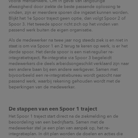
vooral mensenwerk. Om in geval van langdurige
afwezigheid door ziekte de beste passende oplossing te
vinden, zijn er meerdere sporen die ingezet kunnen worden.
Blijkt het 1e Spoor traject geen optie, dan volgt Spoor 2 of
Spoor 3. Het tweede spoor richt zich op het vinden van
passend werk buiten de eigen organisatie.
Als de medewerker na twee jaar nog steeds ziek is en niet in
staat is om via Spoor 1 en 2 terug te keren op werk, is er het
derde spoor. Het derde spoor is een niet-regulier re-
integratietraject. Re-integratie via Spoor 3 begeleidt
medewerkers die deels arbeidsongeschikt verklaard zijn naar
een andere baan bij een andere werkgever. Samen met
bijvoorbeeld een re-integratiebureau wordt gezocht naar
passend werk, waarbij rekening gehouden wordt met de
beperkingen van de medewerker.
De stappen van een Spoor 1 traject
Het Spoor 1 traject start direct na de ziekmelding en de
beoordeling van een bedrijfsarts. Samen met de
medewerker stel je een plan van aanpak op, het re-
integratieplan. In dit plan worden de doelen en acties die