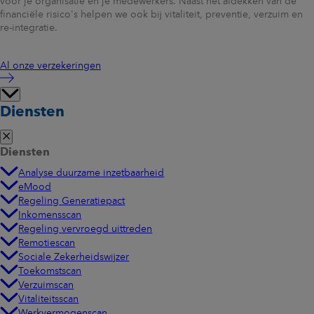
voor je organisatie en je medewerkers. Naast het afdekken van de
financiële risico's helpen we ook bij vitaliteit, preventie, verzuim en
re-integratie.
Al onze verzekeringen
Diensten
Diensten
Analyse duurzame inzetbaarheid
eMood
Regeling Generatiepact
Inkomensscan
Regeling vervroegd uittreden
Remotiescan
Sociale Zekerheidswijzer
Toekomstscan
Verzuimscan
Vitaliteitsscan
Werkvermogenscan