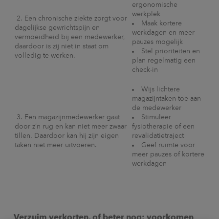
ergonomische
werkplek
2. Een chronische ziekte zorgt voor
Maak kortere
dagelijkse gewrichtspijn en
werkdagen en meer
vermoeidheid bij een medewerker,
pauzes mogelijk
daardoor is zij niet in staat om
Stel prioriteiten en
volledig te werken.
plan regelmatig een
check-in
Wijs lichtere
magazijntaken toe aan
de medewerker
3. Een magazijnmedewerker gaat
Stimuleer
door z’n rug en kan niet meer zwaar
fysiotherapie of een
tillen. Daardoor kan hij zijn eigen
revalidatietraject
taken niet meer uitvoeren.
Geef ruimte voor
meer pauzes of kortere
werkdagen
Verzuim verkorten, of beter nog: voorkomen