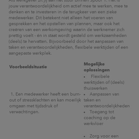
Als werkgever zit jij aan het stuur binnen Spoor 1. Het is
jouw verantwoordelijkheid om actief mee te werken, mee te
denken en te investeren in de terugkeer van een zieke
medewerker. Dit betekent niet alleen het voeren van
gesprekken en het opstellen van plannen, maar ook het
creëren van een werkomgeving waarin de werknemer zich
prettig voelt - én in staat wordt gesteld om werkzaamheden
(deels) te hervatten. Bijvoorbeeld door het aanpassen van
taken en verantwoordelijkheden, flexibele werktijden of een
aangepaste werkplek.
Mogelijke
Voorbeeldsituatie
oplossingen
Flexibele
werktijden of (deels)
thuiswerken
1. Een medewerker heeft een burn-
Aanpassen van
out of stressklachten en kan moeilijk
taken en
omgaan met tijdsdruk of
verantwoordelijkheden
verwachtingen.
Toegang tot
coaching op de
werkvloer
Zorg voor een