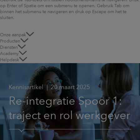
Gebruik de Tab-toets om tussen hoofdmenu-items te navigeren. Druk
op Enter of Spatie om een submenu te openen. Gebruik Tab om
binnen het submenu te navigeren en druk op Escape om het te
sluiten.
Onze aanpak
Producten
Diensten
Academy
Helpdesk
Kennisartikel
20 maart 2025
Re-integratie Spoor 1:
traject en rol werkgever