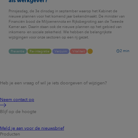
als werkgever?
Prinsjesdag, de 3e dinsdag in september waarop het Kabinet de
nieuwe plannen voor het komend jaar bekendmaakt. De minister van
Financiën bood de Miljoenennota en Rijksbegroting aan de Tweede
Kamer aan. Daarin staan ook de nieuwe plannen op het gebied van
inkomens- en sociale zekerheid. We hebben de belangrijkste
wijzigingen voor onze sectoren op een rij gezet.
2
min
Preventie
Re-integratie
Verzuim
Vitaliteit
Heb je een vraag of wil je iets doorgeven of wijzigen?
Neem contact op
Blijf op de hoogte
Meld je aan voor de nieuwsbrief
Producten