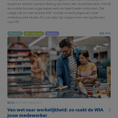
expert en spreker Laurens Waling ziet hierin een duidelijke kans: met AI
als middel kunnen organisaties werk en talent beter verbinden. Dat
vraagt wel om een andere blik: minder onderbuikgevoel, meer
onderbouwde keuzes. En juist daar ligt volgens hem een grote kans
voor HR.
6
min
Preventie
Re-integratie
Verzuim
BLOG
09 OKTOBER 2025
Van wet naar werkelijkheid: zo raakt de WIA
jouw medewerker