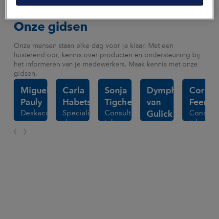
Onze gidsen
Onze mensen staan elke dag voor je klaar. Met een
luisterend oor, kennis over producten en ondersteuning bij
het informeren van je medewerkers. Maak kennis met onze
gidsen.
Miguel
Carla
Sonja
Dymphy
Cornell
Pauly
Habets
Tigchelaar
van
Feenstr
Deskaccountmanager
Specialist
Consultant
Consulta
Gulick
duurzame
inkomen
inkomen
Deskaccountmanage
inzetbaarheid
en
en
zekerheid
zekerhe