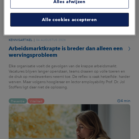
Alles afwijzen
Alle cookies accepteren
KENNISARTIKEL
04 AUGUSTUS 2026
Arbeidsmarktkrapte is breder dan alleen een
wervingsprobleem
Elke organisatie voelt de gevolgen van de krappe arbeidsmarkt.
Vacatures blijven langer openstaan, teams draaien op volle toeren en
de druk op medewerkers neemt toe. De reflex is vaak hetzelfde: harder
werven. Maar volgens hoogleraar en lector employability Prof. Dr. Jol
Stoffers ligt daar niet de oplossing.
4
min
Preventie
Vitaliteit