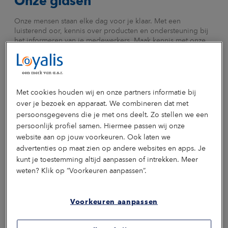
Onze gidsen
Onze mensen staan elke dag voor je klaar. Met een
luisterend oor, kennis over producten en ondersteuning bij
het informeren van je medewerkers. Maak kennis met onze
gidsen.
Daniëlla
André
Vivian
Kim
Nathal
Simons
Rouvroije
Spronck
Verber
Willem
Specialist
Claimbehandelaar
Productmanager
Business-
Coördina
Met cookies houden wij en onze partners informatie bij
Procesbeheersing
& Data-
Workfor
over je bezoek en apparaat. We combineren dat met
analist
Manage
persoonsgegevens die je met ons deelt. Zo stellen we een
persoonlijk profiel samen. Hiermee passen wij onze
website aan op jouw voorkeuren. Ook laten we
advertenties op maat zien op andere websites en apps. Je
kunt je toestemming altijd aanpassen of intrekken. Meer
weten? Klik op “Voorkeuren aanpassen”.
Voorkeuren aanpassen