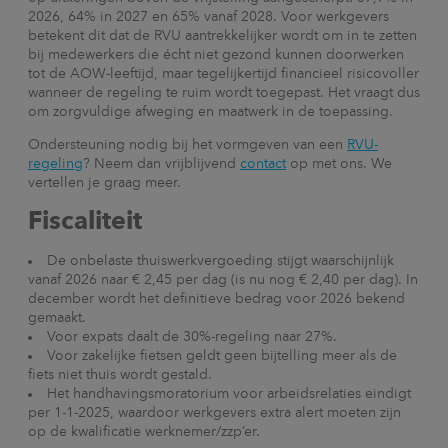
2026, 64% in 2027 en 65% vanaf 2028. Voor werkgevers
betekent dit dat de RVU aantrekkelijker wordt om in te zetten
bij medewerkers die écht niet gezond kunnen doorwerken
tot de AOW-leeftijd, maar tegelijkertijd financieel risicovoller
wanneer de regeling te ruim wordt toegepast. Het vraagt dus
om zorgvuldige afweging en maatwerk in de toepassing.
Ondersteuning nodig bij het vormgeven van een
RVU-
regeling
? Neem dan vrijblijvend
contact
op met ons. We
vertellen je graag meer.
Fiscaliteit
De onbelaste thuiswerkvergoeding stijgt waarschijnlijk
vanaf 2026 naar € 2,45 per dag (is nu nog € 2,40 per dag). In
december wordt het definitieve bedrag voor 2026 bekend
gemaakt.
Voor expats daalt de 30%-regeling naar 27%.
Voor zakelijke fietsen geldt geen bijtelling meer als de
fiets niet thuis wordt gestald.
Het handhavingsmoratorium voor arbeidsrelaties eindigt
per 1-1-2025, waardoor werkgevers extra alert moeten zijn
op de kwalificatie werknemer/zzp’er.