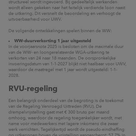
structureel wordt ingevoerd. Bij gedeeltelijk werkenden
wordt alleen gekeken naar het feitelijk verdiende loon naast
de uitkering. Dit versnelt de beoordeling en verhoogt de
uitvoerbaarheid voor UWV.
De volgende ontwikkelingen spelen binnen de WW:
WW-duurverkorting 1 jaar uitgesteld
In de voorjaarsnota 2025 is besloten om de maximale duur
van de WW- en loongerelateerde WGA-uitkering te
verkorten van 24 naar 18 maanden. De oorspronkelijke
invoeringsdatum van 1-1-2027 blijkt niet haalbaar voor UWV,
waardoor de maatregel met 1 jaar wordt uitgesteld: 1-1-
2028.
RVU-regeling
Een belangrijk onderdeel van de begroting is de toekomst
van de Regeling Vervroegd Uittreden (RVU). De
drempelvrijstelling gaat met € 300 bruto per maand
omhoog, waardoor de regeling toegankelijker wordt, met
name voor medewerkers met lagere inkomens die zwaar
werk verrichten. Tegelijkertijd wordt de pseudo-eindheffing
op uitkeringen boven de vrijstelling aangescherpt: 57,7% in