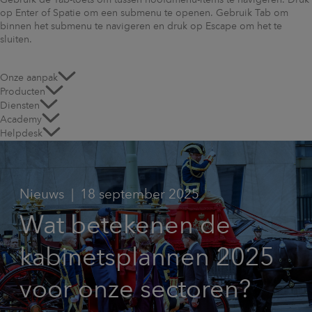
Gebruik de Tab-toets om tussen hoofdmenu-items te navigeren. Druk
op Enter of Spatie om een submenu te openen. Gebruik Tab om
binnen het submenu te navigeren en druk op Escape om het te
sluiten.
Onze aanpak
Producten
Diensten
Academy
Helpdesk
Nieuws
18 september 2025
Wat betekenen de
kabinetsplannen 2025
voor onze sectoren?