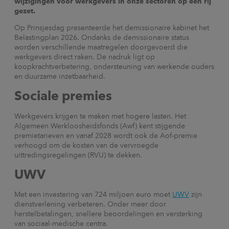
wijzigingen voor werkgevers in onze sectoren op een rij
gezet.
Op Prinsjesdag presenteerde het demissionaire kabinet het
Belastingplan 2026. Ondanks de demissionaire status
worden verschillende maatregelen doorgevoerd die
werkgevers direct raken. De nadruk ligt op
koopkrachtverbetering, ondersteuning van werkende ouders
en duurzame inzetbaarheid.
Sociale premies
Werkgevers krijgen te maken met hogere lasten. Het
Algemeen Werkloosheidsfonds (Awf) kent stijgende
premietarieven en vanaf 2028 wordt ook de Aof-premie
verhoogd om de kosten van de vervroegde
uittredingsregelingen (RVU) te dekken.
UWV
Met een investering van 724 miljoen euro moet
UWV
zijn
dienstverlening verbeteren. Onder meer door
herstelbetalingen, snellere beoordelingen en versterking
van sociaal-medische centra.