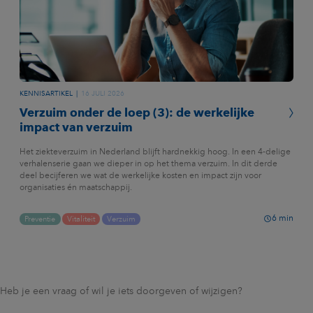
KENNISARTIKEL
16 JULI 2026
Verzuim onder de loep (3): de werkelijke
impact van verzuim
Het ziekteverzuim in Nederland blijft hardnekkig hoog. In een 4-delige
verhalenserie gaan we dieper in op het thema verzuim. In dit derde
deel becijferen we wat de werkelijke kosten en impact zijn voor
organisaties én maatschappij.
6
min
Preventie
Vitaliteit
Verzuim
Heb je een vraag of wil je iets doorgeven of wijzigen?