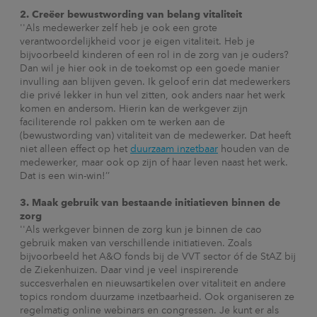
2. Creëer bewustwording van belang vitaliteit
''Als medewerker zelf heb je ook een grote
verantwoordelijkheid voor je eigen vitaliteit. Heb je
bijvoorbeeld kinderen of een rol in de zorg van je ouders?
Dan wil je hier ook in de toekomst op een goede manier
invulling aan blijven geven. Ik geloof erin dat medewerkers
die privé lekker in hun vel zitten, ook anders naar het werk
komen en andersom. Hierin kan de werkgever zijn
faciliterende rol pakken om te werken aan de
(bewustwording van) vitaliteit van de medewerker. Dat heeft
niet alleen effect op het
duurzaam inzetbaar
houden van de
medewerker, maar ook op zijn of haar leven naast het werk.
Dat is een win-win!’’
3. Maak gebruik van bestaande initiatieven binnen de
zorg
''Als werkgever binnen de zorg kun je binnen de cao
gebruik maken van verschillende initiatieven. Zoals
bijvoorbeeld het A&O fonds bij de VVT sector óf de StAZ bij
de Ziekenhuizen. Daar vind je veel inspirerende
succesverhalen en nieuwsartikelen over vitaliteit en andere
topics rondom duurzame inzetbaarheid. Ook organiseren ze
regelmatig online webinars en congressen. Je kunt er als