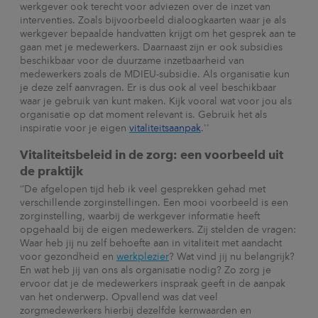
werkgever ook terecht voor adviezen over de inzet van
interventies. Zoals bijvoorbeeld dialoogkaarten waar je als
werkgever bepaalde handvatten krijgt om het gesprek aan te
gaan met je medewerkers. Daarnaast zijn er ook subsidies
beschikbaar voor de duurzame inzetbaarheid van
medewerkers zoals de MDIEU-subsidie. Als organisatie kun
je deze zelf aanvragen. Er is dus ook al veel beschikbaar
waar je gebruik van kunt maken. Kijk vooral wat voor jou als
organisatie op dat moment relevant is. Gebruik het als
inspiratie voor je eigen
vitaliteitsaanpak
.''
Vitaliteitsbeleid in de zorg: een voorbeeld uit
de praktijk
‘’De afgelopen tijd heb ik veel gesprekken gehad met
verschillende zorginstellingen. Een mooi voorbeeld is een
zorginstelling, waarbij de werkgever informatie heeft
opgehaald bij de eigen medewerkers. Zij stelden de vragen:
Waar heb jij nu zelf behoefte aan in vitaliteit met aandacht
voor gezondheid en
werkplezier
? Wat vind jij nu belangrijk?
En wat heb jij van ons als organisatie nodig? Zo zorg je
ervoor dat je de medewerkers inspraak geeft in de aanpak
van het onderwerp. Opvallend was dat veel
zorgmedewerkers hierbij dezelfde kernwaarden en