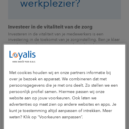
werkplezier?
Investeer in de vitaliteit van de zorg
Investeren in de vitaliteit van je medewerkers is een
investering in de toekomst van je zorginstelling. Ben je klaar
om de volgende stap te zetten en de vitaliteit binnen jouw
organisatie naar een hoger niveau te tillen? Wij bieden
gepersonaliseerde ondersteuning en advies om je te helpen
bij het ontwikkelen van een effectief
vitaliteitsbeleid
voor de
zorg. Neem
contact
op voor een vrijblijvend gesprek over
hoe wij samen kunnen werken aan een gezondere toekomst.
Met cookies houden wij en onze partners informatie bij
Nog meer inspiratie over vitaliteit in de zorg? Lees dan
over je bezoek en apparaat. We combineren dat met
ook
het artikel over Meandergroep
: de vitaalste werkgever
persoonsgegevens die je met ons deelt. Zo stellen we een
van Limburg.
persoonlijk profiel samen. Hiermee passen wij onze
website aan op jouw voorkeuren. Ook laten we
Maar eerst koffie: Luister nu naar de podcast
advertenties op maat zien op andere websites en apps. Je
Deze blog is gebaseerd op onze podcast-aflevering:
deze
kunt je toestemming altijd aanpassen of intrekken. Meer
aflevering
gaat Anne Dolman in gesprek met Danny Stassar.
weten? Klik op “Voorkeuren aanpassen”.
In 20 minuten bespreken ze dit onderwerp met diverse
waardevolle tips en inzichten voor HR professionals.