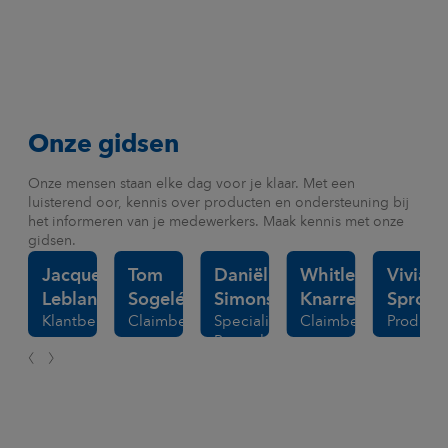
Onze gidsen
Onze mensen staan elke dag voor je klaar. Met een
luisterend oor, kennis over producten en ondersteuning bij
het informeren van je medewerkers. Maak kennis met onze
gidsen.
Jacqueline
Tom
Daniëlla
Whitley
Vivian
Leblanc
Sogelée
Simons
Knarren
Spronc
Klantbeheerder
Claimbehandelaar
Specialist
Claimbehandelaar
Product
Procesbeheersing