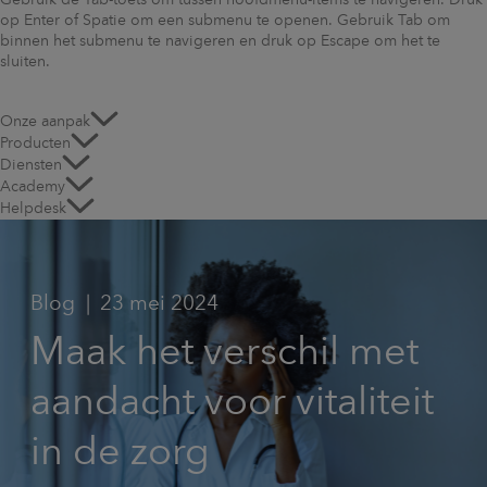
Gebruik de Tab-toets om tussen hoofdmenu-items te navigeren. Druk
op Enter of Spatie om een submenu te openen. Gebruik Tab om
binnen het submenu te navigeren en druk op Escape om het te
sluiten.
Onze aanpak
Producten
Diensten
Academy
Helpdesk
Blog
23 mei 2024
Maak het verschil met
aandacht voor vitaliteit
in de zorg