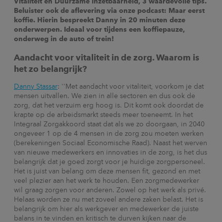
Vitaliteit en Duurzame inzetbaarheid, 3 waardevolle tips.
Beluister ook de aflevering via onze podcast: Maar eerst
koffie. Hierin bespreekt Danny in 20 minuten deze
onderwerpen. Ideaal voor tijdens een koffiepauze,
onderweg in de auto of trein!
Aandacht voor vitaliteit in de zorg. Waarom is
het zo belangrijk?
Danny Stassar
: ''Met aandacht voor vitaliteit, voorkom je dat
mensen uitvallen. We zien in alle sectoren en dus ook de
zorg, dat het verzuim erg hoog is. Dit komt ook doordat de
krapte op de arbeidsmarkt steeds meer toeneemt. In het
Integraal Zorgakkoord staat dat als we zo doorgaan, in 2040
ongeveer 1 op de 4 mensen in de zorg zou moeten werken
(berekeningen Sociaal Economische Raad). Naast het werven
van nieuwe medewerkers en innovaties in de zorg, is het dus
belangrijk dat je goed zorgt voor je huidige zorgpersoneel.
Het is juist van belang om deze mensen fit, gezond en met
veel plezier aan het werk te houden. Een zorgmedewerker
wil graag zorgen voor anderen. Zowel op het werk als privé.
Helaas worden ze nu met zoveel andere zaken belast. Het is
belangrijk om hier als werkgever en medewerker de juiste
balans in te vinden en kritisch te durven kijken naar de