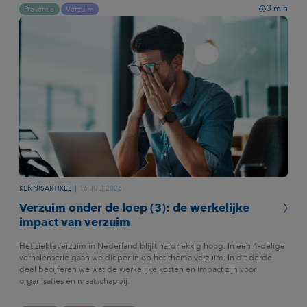
3
min
Preventie
Verzuim
KENNISARTIKEL
16 JULI 2026
Verzuim onder de loep (3): de werkelijke
impact van verzuim
Het ziekteverzuim in Nederland blijft hardnekkig hoog. In een 4-delige
verhalenserie gaan we dieper in op het thema verzuim. In dit derde
deel becijferen we wat de werkelijke kosten en impact zijn voor
organisaties én maatschappij.