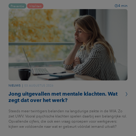
4
min
Preventie
Vitaliteit
NIEUWS
03 AUGUSTUS 2026
Jong uitgevallen met mentale klachten. Wat
zegt dat over het werk?
Steeds meer twintigers belanden na langdurige ziekte in de WIA. Zo
ziet UWV. Vooral psychische klachten spelen daarbij een belangrijke rol.
Opvallende cijfers, die ook een vraag oproepen voor werkgevers:
kijken we voldoende naar wat er gebeurt vóórdat iemand uitvalt?