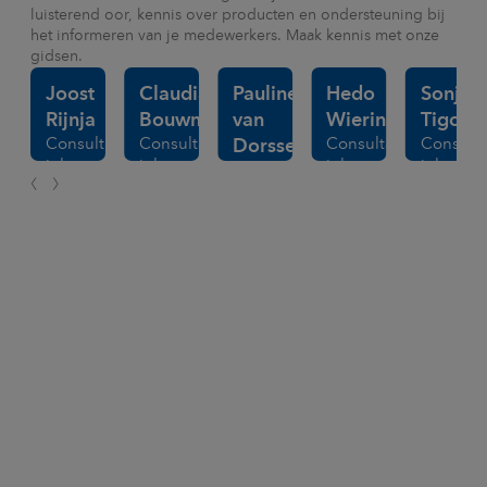
luisterend oor, kennis over producten en ondersteuning bij
het informeren van je medewerkers. Maak kennis met onze
gidsen.
Joost
Claudia
Pauline
Hedo
Sonja
Rijnja
Bouwman
van
Wieringa
Tigche
Consultant
Consultant
Consultant
Consulta
Dorssen
inkomen
inkomen
inkomen
inkomen
Consultant
en
en
en
en
&
zekerheid
zekerheid
zekerheid
zekerhe
Bijzonder
lector