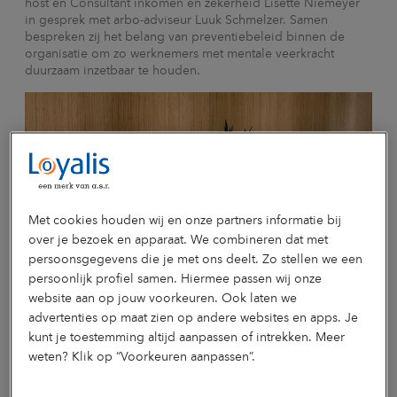
host en Consultant inkomen en zekerheid Lisette Niemeyer
in gesprek met arbo-adviseur Luuk Schmelzer. Samen
bespreken zij het belang van preventiebeleid binnen de
organisatie om zo werknemers met mentale veerkracht
duurzaam inzetbaar te houden.
Met cookies houden wij en onze partners informatie bij
over je bezoek en apparaat. We combineren dat met
persoonsgegevens die je met ons deelt. Zo stellen we een
persoonlijk profiel samen. Hiermee passen wij onze
website aan op jouw voorkeuren. Ook laten we
advertenties op maat zien op andere websites en apps. Je
kunt je toestemming altijd aanpassen of intrekken. Meer
weten? Klik op “Voorkeuren aanpassen”.