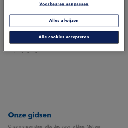
Voorkeuren aanpassen
Alles afwijzen
Heb je vragen over
preventie
of wil je meer weten
Alle cookies accepteren
over
duurzame inzetbaarheid
in jouw organisatie?
Neem
contact
met ons op voor een vrijblijvend gesprek. We
helpen je graag.
Onze gidsen
Onze mensen staan elke dag voor je klaar. Met een