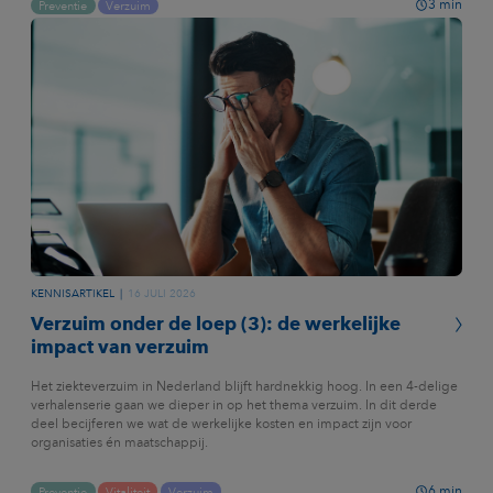
3
min
Preventie
Verzuim
KENNISARTIKEL
16 JULI 2026
Verzuim onder de loep (3): de werkelijke
impact van verzuim
Het ziekteverzuim in Nederland blijft hardnekkig hoog. In een 4-delige
verhalenserie gaan we dieper in op het thema verzuim. In dit derde
deel becijferen we wat de werkelijke kosten en impact zijn voor
organisaties én maatschappij.
6
min
Preventie
Vitaliteit
Verzuim