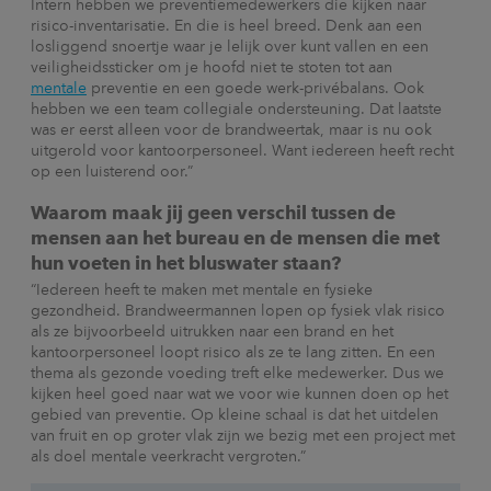
Intern hebben we preventiemedewerkers die kijken naar
risico-inventarisatie. En die is heel breed. Denk aan een
losliggend snoertje waar je lelijk over kunt vallen en een
veiligheidssticker om je hoofd niet te stoten tot aan
mentale
preventie en een goede werk-privébalans. Ook
hebben we een team collegiale ondersteuning. Dat laatste
was er eerst alleen voor de brandweertak, maar is nu ook
uitgerold voor kantoorpersoneel. Want iedereen heeft recht
op een luisterend oor.”
Waarom maak jij geen verschil tussen de
mensen aan het bureau en de mensen die met
hun voeten in het bluswater staan?
“Iedereen heeft te maken met mentale en fysieke
gezondheid. Brandweermannen lopen op fysiek vlak risico
als ze bijvoorbeeld uitrukken naar een brand en het
kantoorpersoneel loopt risico als ze te lang zitten. En een
thema als gezonde voeding treft elke medewerker. Dus we
kijken heel goed naar wat we voor wie kunnen doen op het
gebied van preventie. Op kleine schaal is dat het uitdelen
van fruit en op groter vlak zijn we bezig met een project met
als doel mentale veerkracht vergroten.”