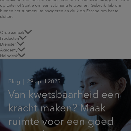
Gebruik de Tab-toets om tussen hoofdmenu-items te navigeren. Druk
op Enter of Spatie om een submenu te openen. Gebruik Tab om
binnen het submenu te navigeren en druk op Escape om het te
sluiten.
Onze aanpak
Producten
Diensten
Academy
Helpdesk
Blog
29 april 2025
Van kwetsbaarheid een
kracht maken? Maak
ruimte voor een goed