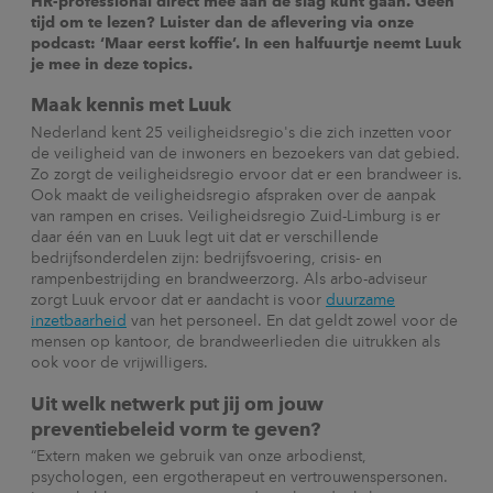
HR-professional direct mee aan de slag kunt gaan. Geen
tijd om te lezen? Luister dan de aflevering via onze
podcast: ‘Maar eerst koffie’. In een halfuurtje neemt Luuk
je mee in deze topics.
Maak kennis met Luuk
Nederland kent 25 veiligheidsregio's die zich inzetten voor
de veiligheid van de inwoners en bezoekers van dat gebied.
Zo zorgt de veiligheidsregio ervoor dat er een brandweer is.
Ook maakt de veiligheidsregio afspraken over de aanpak
van rampen en crises. Veiligheidsregio Zuid-Limburg is er
daar één van en Luuk legt uit dat er verschillende
bedrijfsonderdelen zijn: bedrijfsvoering, crisis- en
rampenbestrijding en brandweerzorg. Als arbo-adviseur
zorgt Luuk ervoor dat er aandacht is voor
duurzame
inzetbaarheid
van het personeel. En dat geldt zowel voor de
mensen op kantoor, de brandweerlieden die uitrukken als
ook voor de vrijwilligers.
Uit welk netwerk put jij om jouw
preventiebeleid vorm te geven?
“Extern maken we gebruik van onze arbodienst,
psychologen, een ergotherapeut en vertrouwenspersonen.