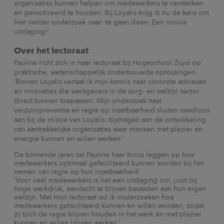
organisaties kunnen helpen om medewerkers te versterken
en gemotiveerd te houden.
Bij Loyalis krijg ik nu de kans om
hier verder onderzoek naar te gaan doen. Een mooie
uitdaging!’
Over het lectoraat
Pauline richt zich in haar lectoraat bij Hogeschool Zuyd op
praktische, wetenschappelijk onderbouwde oplossingen.
‘Binnen Loyalis vertaal ik mijn kennis naar concrete adviezen
en innovaties die werkgevers in de zorg- en welzijn sector
direct kunnen toepassen. Mijn onderzoek naar
verzuimpreventie en regie op inzetbaarheid sluiten naadloos
aan bij de missie van Loyalis: bijdragen aan de ontwikkeling
van aantrekkelijke organisaties waar mensen met plezier en
energie kunnen en willen werken.’
De komende jaren zal Pauline haar focus leggen op hoe
medewerkers optimaal gefaciliteerd kunnen worden bij het
nemen van regie op hun inzetbaarheid.
‘Voor veel medewerkers is het een uitdaging om, juist bij
hoge werkdruk, aandacht te blijven besteden aan hun eigen
welzijn.
Met mijn lectoraat wil ik onderzoeken hoe
medewerkers gefaciliteerd kunnen en willen worden, zodat
zij toch de regie blijven houden in het werk èn met plezier
kunnen en willen blijven werken.‘