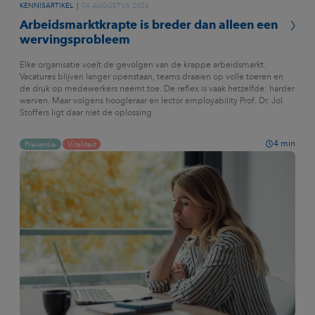
KENNISARTIKEL
04 AUGUSTUS 2026
Arbeidsmarktkrapte is breder dan alleen een
wervingsprobleem
Elke organisatie voelt de gevolgen van de krappe arbeidsmarkt.
Vacatures blijven langer openstaan, teams draaien op volle toeren en
de druk op medewerkers neemt toe. De reflex is vaak hetzelfde: harder
werven. Maar volgens hoogleraar en lector employability Prof. Dr. Jol
Stoffers ligt daar niet de oplossing.
4
min
Preventie
Vitaliteit