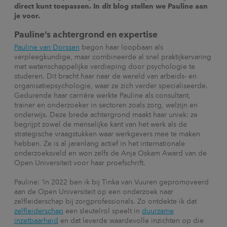
direct kunt toepassen. In dit blog stellen we Pauline aan
je voor.
Pauline’s achtergrond en expertise
Pauline van Dorssen
begon haar loopbaan als
verpleegkundige, maar combineerde al snel praktijkervaring
met wetenschappelijke verdieping door psychologie te
studeren. Dit bracht haar naar de wereld van arbeids- en
organisatiepsychologie, waar ze zich verder specialiseerde.
Gedurende haar carrière werkte Pauline als consultant,
trainer en onderzoeker in sectoren zoals zorg, welzijn en
onderwijs. Deze brede achtergrond maakt haar uniek: ze
begrijpt zowel de menselijke kant van het werk als de
strategische vraagstukken waar werkgevers mee te maken
hebben.
Ze is al jarenlang actief in het internationale
onderzoeksveld en won zelfs de Anja Oskam Award van de
Open Universiteit voor haar proefschrift.
Pauline: ‘In 2022 ben ik bij Tinka van Vuuren gepromoveerd
aan de Open Universiteit op een onderzoek naar
zelfleiderschap bij zorgprofessionals. Zo ontdekte ik dat
zelfleiderschap
een sleutelrol speelt in
duurzame
inzetbaarheid
en dat leverde waardevolle inzichten op die