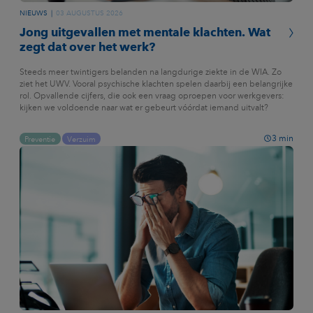
NIEUWS
03 AUGUSTUS 2026
Jong uitgevallen met mentale klachten. Wat
zegt dat over het werk?
Steeds meer twintigers belanden na langdurige ziekte in de WIA. Zo
ziet het UWV. Vooral psychische klachten spelen daarbij een belangrijke
rol. Opvallende cijfers, die ook een vraag oproepen voor werkgevers:
kijken we voldoende naar wat er gebeurt vóórdat iemand uitvalt?
3
min
Preventie
Verzuim