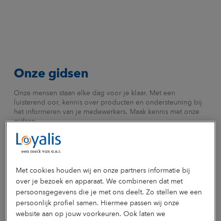
Onze gidsen
Onze mensen staan elke dag voor je klaar. Met een
luisterend oor, kennis over producten en ondersteuning bij
het informeren van je medewerkers. Maak kennis met onze
gidsen.
Joop de
Pauline
Claudia
Joost
Carla
Champs
van
Bouwman
Rijnja
Habets
Consultant
Consultant
Consultant
Specialis
Dorssen
Met cookies houden wij en onze partners informatie bij
inkomen
inkomen
inkomen
duurzam
Consultant
en
en
en
inzetbaa
over je bezoek en apparaat. We combineren dat met
&
zekerheid
zekerheid
zekerheid
persoonsgegevens die je met ons deelt. Zo stellen we een
Bijzonder
lector
persoonlijk profiel samen. Hiermee passen wij onze
website aan op jouw voorkeuren. Ook laten we