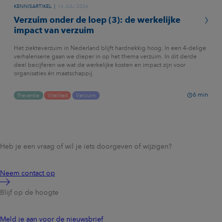
KENNISARTIKEL
16 JULI 2026
Verzuim onder de loep (3): de werkelijke
impact van verzuim
Het ziekteverzuim in Nederland blijft hardnekkig hoog. In een 4-delige
verhalenserie gaan we dieper in op het thema verzuim. In dit derde
deel becijferen we wat de werkelijke kosten en impact zijn voor
organisaties én maatschappij.
6
min
Preventie
Vitaliteit
Verzuim
Heb je een vraag of wil je iets doorgeven of wijzigen?
Neem contact op
Blijf op de hoogte
Meld je aan voor de nieuwsbrief