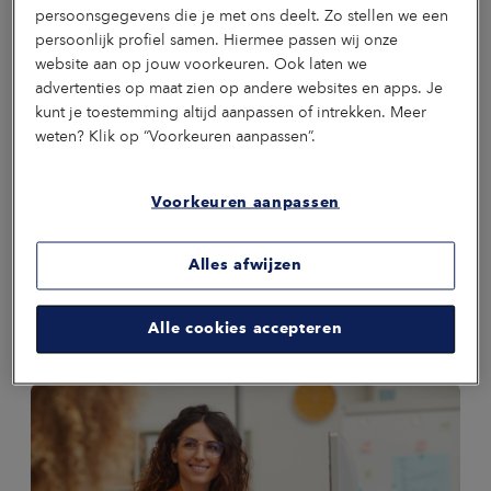
persoonsgegevens die je met ons deelt. Zo stellen we een
Onze gidsen
persoonlijk profiel samen. Hiermee passen wij onze
website aan op jouw voorkeuren. Ook laten we
Onze mensen staan elke dag voor je klaar. Met een
advertenties op maat zien op andere websites en apps. Je
luisterend oor, kennis over producten en ondersteuning bij
kunt je toestemming altijd aanpassen of intrekken. Meer
het informeren van je medewerkers. Maak kennis met onze
gidsen.
weten? Klik op “Voorkeuren aanpassen”.
Kyle
Daniëlla
Vivian
Donnée
André
Maassen
Simons
Spronck
Wierts
Rouvro
Voorkeuren aanpassen
Claimbehandelaar
Specialist
Productmanager
Marketeer
Claimbe
Inkomen
Procesbeheersing
Alles afwijzen
Individueel
Alle cookies accepteren