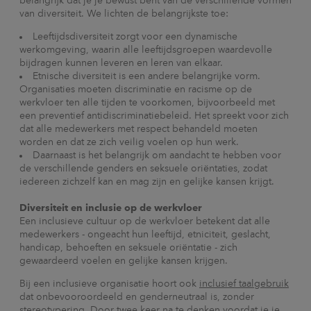
belangrijk dat je je bewust bent van de verschillende vormen
van diversiteit. We lichten de belangrijkste toe:
Leeftijdsdiversiteit zorgt voor een dynamische
werkomgeving, waarin alle leeftijdsgroepen waardevolle
bijdragen kunnen leveren en leren van elkaar.
Etnische diversiteit is een andere belangrijke vorm.
Organisaties moeten discriminatie en racisme op de
werkvloer ten alle tijden te voorkomen, bijvoorbeeld met
een preventief antidiscriminatiebeleid. Het spreekt voor zich
dat alle medewerkers met respect behandeld moeten
worden en dat ze zich veilig voelen op hun werk.
Daarnaast is het belangrijk om aandacht te hebben voor
de verschillende genders en seksuele oriëntaties, zodat
iedereen zichzelf kan en mag zijn en gelijke kansen krijgt.
Diversiteit en inclusie op de werkvloer
Een inclusieve cultuur op de werkvloer betekent dat alle
medewerkers - ongeacht hun leeftijd, etniciteit, geslacht,
handicap, behoeften en seksuele oriëntatie - zich
gewaardeerd voelen en gelijke kansen krijgen.
Bij een inclusieve organisatie hoort ook
inclusief taalgebruik
dat onbevooroordeeld en genderneutraal is, zonder
stereotypering. Door twee keer na te denken voordat je je