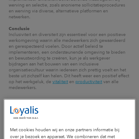
werving en selectie, zoals anonieme sollicitatieprocedures
en werving via diverse, alternatieve platformen en
netwerken.
Conclusie
Inclusiviteit en diversiteit zijn essentieel voor een positieve
werkomgeving waarin alle medewerkers zich gewaardeerd
en gerespecteerd voelen. Door actief beleid te
implementeren, een ondersteunende omgeving te bieden
en bewustwording te creëren, kun je als werkgever
bijdragen aan het bouwen van een inclusieve
organisatiecultuur waarin iedereen zich prettig voelt en het
beste uit zichzelf kan halen. Dit heeft weer een positief effect
op het werkgeluk, de
vitaliteit
en
productiviteit
van alle
medewerkers.
Met cookies houden wij en onze partners informatie bij
over je bezoek en apparaat. We combineren dat met