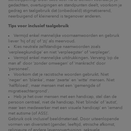
gedachten, overtuigingen en standpunten deelt, voorkom je
gedrag en taalgebruik dat (onbedoeld) stigmatiserend,
neerbuigend of kleinerend is tegenover anderen.
Tips voor inclusief taalgebruik
Vermijd enkel mannelijke voornaamwoorden en gebruik
liever ‘hij of zij’ of ‘zij’ als meervoud.
Kies neutrale zelfstandige naamwoorden zoals
‘verpleegkundige’ en niet ‘verpleegster’ of ‘verpleger’.
Vermijd enkel mannelijke uitdrukkingen. Vervang ‘op de
man af' door ‘zonder omwegen’ of ‘mankracht’ door
‘personeel’.
Voorkom dat je racistische woorden gebruikt. Niet
'neger' en 'blanke', maar 'zwarte' en 'witte' mensen. Niet
'halfbloed', maar mensen met een 'gemengde of
migratieachtergrond'.
Heb je het over mensen met een handicap, stel dan de
persoon centraal, niet de handicap. Niet ‘blinde’ of ‘autist’,
maar ‘een medewerker met een visuele handicap’ en ‘iemand
met autisme (of ASS)’.
Gebruik ook inclusief beeldmateriaal. Door uiteenlopende
vormen van diversiteit (gender, leeftijd, etnische afkomst,
religieuze of andere levensovertuiging, seksuele