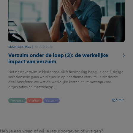
KENNISARTIKEL
16 JULI 2026
Verzuim onder de loep (3): de werkelijke
impact van verzuim
Het ziekteverzuim in Nederland blijft hardnekkig hoog. In een 4-delige
verhalenserie gaan we dieper in op het thema verzuim. In dit derde
deel becijferen we wat de werkelijke kosten en impact zijn voor
organisaties én maatschappij.
6
min
Preventie
Vitaliteit
Verzuim
Heb je een vraag of wil je iets doorgeven of wijzigen?