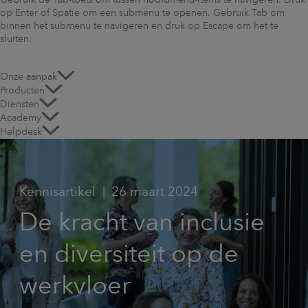
Gebruik de Tab-toets om tussen hoofdmenu-items te navigeren. Druk
op Enter of Spatie om een submenu te openen. Gebruik Tab om
binnen het submenu te navigeren en druk op Escape om het te
sluiten.
Onze aanpak
Producten
Diensten
Academy
Helpdesk
Kennisartikel
26 maart 2024
De kracht van inclusie
en diversiteit op de
werkvloer