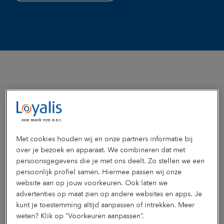
Vragen en antwoorden
Met cookies houden wij en onze partners informatie bij
over je bezoek en apparaat. We combineren dat met
Hoe ziet deze training eruit?
persoonsgegevens die je met ons deelt. Zo stellen we een
persoonlijk profiel samen. Hiermee passen wij onze
In deze interactieve training Werk en mantelzorg gaan we
Waar en voor wie is deze training?
website aan op jouw voorkeuren. Ook laten we
met oefeningen en speelse werkvormen in gesprek over de
uitdagende combinatie werk en mantelzorg. Verschillende
advertenties op maat zien op andere websites en apps. Je
De training is ontwikkeld voor medewerkers die werk en
Wat is mantelzorg of een mantelzorger eigenlijk?
praktijkvoorbeelden komen voorbij. Ook is er aandacht voor
kunt je toestemming altijd aanpassen of intrekken. Meer
mantelzorg moeten combineren en meer balans willen in
vitaliserings-thema's zoals zingeving, trotservaringen,
weten? Klik op “Voorkeuren aanpassen”.
hun leven. Data en locatie stemmen we af in overleg.
Wanneer ben je mantelzorger?
vaardigheden en veerkracht versterken. We stimuleren eigen
Wat zijn de kosten en voorwaarden van deze training?