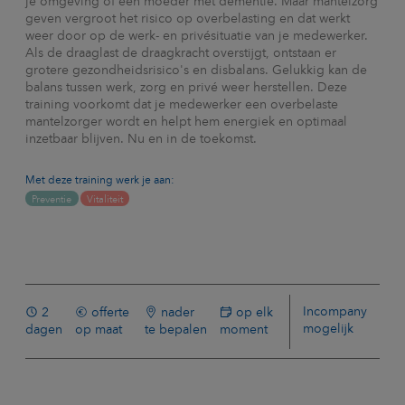
je omgeving of een moeder met dementie. Maar mantelzorg
geven vergroot het risico op overbelasting en dat werkt
weer door op de werk- en privésituatie van je medewerker.
Als de draaglast de draagkracht overstijgt, ontstaan er
grotere gezondheidsrisico's en disbalans. Gelukkig kan de
balans tussen werk, zorg en privé weer herstellen. Deze
training voorkomt dat je medewerker een overbelaste
mantelzorger wordt en helpt hem energiek en optimaal
inzetbaar blijven. Nu en in de toekomst.
Met deze training werk je aan:
Preventie
Vitaliteit
Incompany
2
offerte
nader
op elk
mogelijk
dagen
op maat
te bepalen
moment