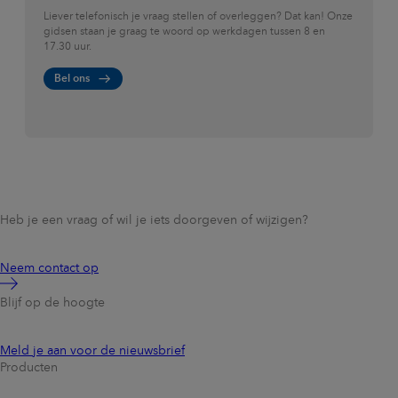
Liever telefonisch je vraag stellen of overleggen? Dat kan! Onze
Blok 3
:
gidsen staan je graag te woord op werkdagen tussen 8 en
17.30 uur.
Typen verzuimgesprekken.
Bel ons
Blok 4
Gesprekstechnieken bij het voeren van een verzuimgesprek.
Blok 5
Een acteur voert verschillende oefengesprekken met de
deelnemers aan de hand van eigen ingevoerde
praktijkvoorbeelden. Onze trainer luistert mee en geeft
Heb je een vraag of wil je iets doorgeven of wijzigen?
feedback. Ook geven de deelnemers elkaar feedback.
Neem contact op
Voorafgaand aan de training vindt met elke deelnemer een
intakegesprek plaats over verzuim in de eigen organisatie en
Blijf op de hoogte
de persoonlijke behoeften. Bespreek bijvoorbeeld een
verzuimgesprek dat recent heeft plaatsgevonden. Met
persoonlijke input en praktijkcases kunnen we deze training
Meld je aan voor de nieuwsbrief
toespitsen op de dagdagelijkse praktijk en behoeften van de
Producten
eigen organisatie.