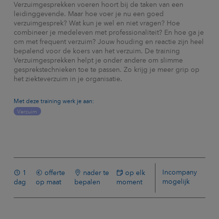
Verzuimgesprekken voeren hoort bij de taken van een
leidinggevende. Maar hoe voer je nu een goed
verzuimgesprek? Wat kun je wel en niet vragen? Hoe
combineer je medeleven met professionaliteit? En hoe ga je
om met frequent verzuim? Jouw houding en reactie zijn heel
bepalend voor de koers van het verzuim. De training
Verzuimgesprekken helpt je onder andere om slimme
gesprekstechnieken toe te passen. Zo krijg je meer grip op
het ziekteverzuim in je organisatie.
Met deze training werk je aan:
Verzuim
Incompany
1
offerte
nader te
op elk
mogelijk
dag
op maat
bepalen
moment