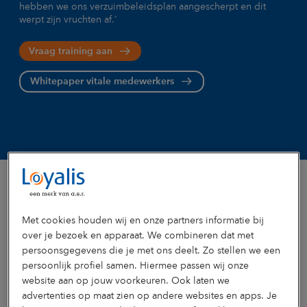
hebben we ons verzuimbeleidsplan aangescherpt en dit
werpt zijn vruchten af.'
Vraag training aan
Whitepaper vitale medewerkers
Met cookies houden wij en onze partners informatie bij
Vragen en antwoorden
over je bezoek en apparaat. We combineren dat met
persoonsgegevens die je met ons deelt. Zo stellen we een
persoonlijk profiel samen. Hiermee passen wij onze
website aan op jouw voorkeuren. Ook laten we
advertenties op maat zien op andere websites en apps. Je
Hoe ziet de training eruit?