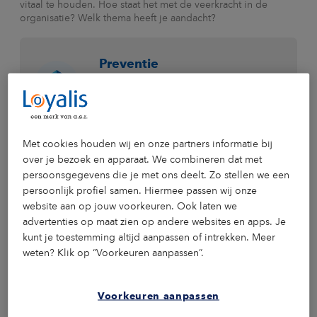
vitaal te houden. Hoe staat het met de veerkracht in de
organisatie? Welk thema heeft je aandacht?
Preventie
Wat doe je om uitval te voorkomen?
MEER OVER DIT THEMA
Met cookies houden wij en onze partners informatie bij
over je bezoek en apparaat. We combineren dat met
Re-integratie
persoonsgegevens die je met ons deelt. Zo stellen we een
persoonlijk profiel samen. Hiermee passen wij onze
Hoe begeleid je medewerkers
succesvol terug naar werk?
website aan op jouw voorkeuren. Ook laten we
advertenties op maat zien op andere websites en apps. Je
MEER OVER DIT THEMA
kunt je toestemming altijd aanpassen of intrekken. Meer
weten? Klik op “Voorkeuren aanpassen”.
Verzuim
Voorkeuren aanpassen
Hoe ga je om met ziekteverzuim in je