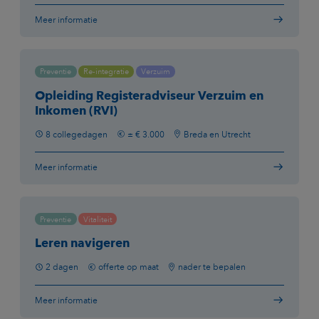
Meer informatie
Preventie
Re-integratie
Verzuim
Opleiding Registeradviseur Verzuim en
Inkomen (RVI)
8 collegedagen
± € 3.000
Breda en Utrecht
Meer informatie
Preventie
Vitaliteit
Leren navigeren
2 dagen
offerte op maat
nader te bepalen
Meer informatie