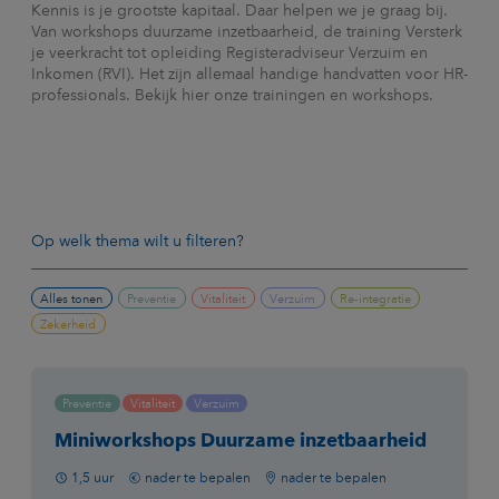
Kennis is je grootste kapitaal. Daar helpen we je graag bij.
Van workshops duurzame inzetbaarheid, de training Versterk
je veerkracht tot opleiding Registeradviseur Verzuim en
Inkomen (RVI). Het zijn allemaal handige handvatten voor HR-
professionals. Bekijk hier onze trainingen en workshops.
Op welk thema wilt u filteren?
Alles tonen
Preventie
Vitaliteit
Verzuim
Re-integratie
Zekerheid
Preventie
Vitaliteit
Verzuim
Miniworkshops Duurzame inzetbaarheid
1,5 uur
nader te bepalen
nader te bepalen