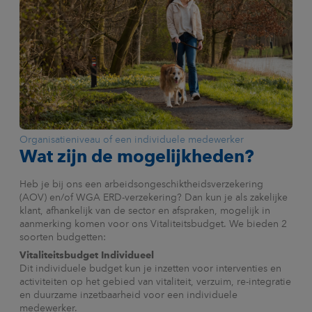
Organisatieniveau of een individuele medewerker
Wat zijn de mogelijkheden?
Heb je bij ons een arbeidsongeschiktheidsverzekering
(AOV) en/of WGA ERD-verzekering? Dan kun je als zakelijke
klant, afhankelijk van de sector en afspraken, mogelijk in
aanmerking komen voor ons Vitaliteitsbudget. We bieden 2
soorten budgetten:
Vitaliteitsbudget Individueel
Dit individuele budget kun je inzetten voor interventies en
activiteiten op het gebied van vitaliteit, verzuim, re-integratie
en duurzame inzetbaarheid voor een individuele
medewerker.