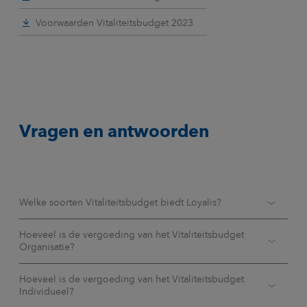
Voorwaarden Vitaliteitsbudget 2023
Vragen en antwoorden
Welke soorten Vitaliteitsbudget biedt Loyalis?
We bieden 2 soorten Vitaliteitsbudget:
Hoeveel is de vergoeding van het Vitaliteitsbudget
Organisatie?
Vitaliteitsbudget Organisatie
De inzet van het Vitaliteitsbudget Organisatie is altijd een
Hoeveel is de vergoeding van het Vitaliteitsbudget
Deze financiële steun op organisatieniveau is voor
inzet op maat. Hierover gaan we graag het gesprek aan. Wij
Individueel?
activiteiten - uitgevoerd door een aanbieder van Loyalis en
vinden het belangrijk dat de interventie op een