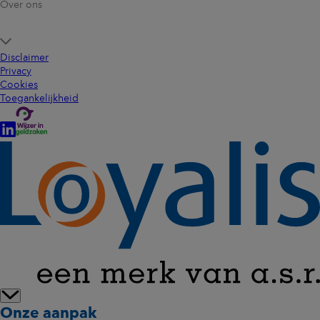
Over ons
versterken van vitaliteit en duurzame inzetbaarheid? Neem
AOV / WGA ERD
zuiver collectief
1.001 - 2.500
dan contact op met onze
zakelijke helpdesk
.
AOV / WGA ERD
zuiver collectief
2.501 - 5000
Disclaimer
Lees vooraf de
voorwaarden Loyalis Vitaliteitsbudget
.
AOV / WGA ERD
zuiver collectief
5.000 en meer
Privacy
Cookies
Toegankelijkheid
Onze aanpak