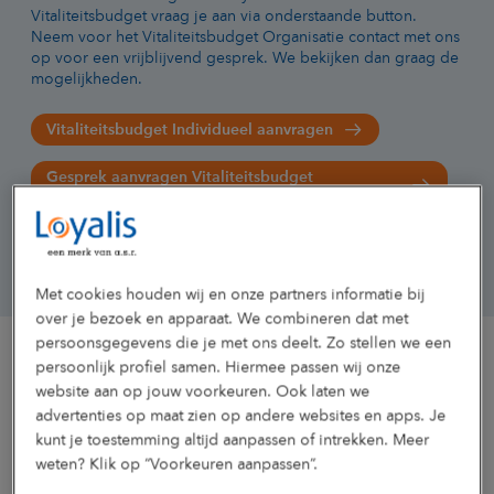
Vitaliteitsbudget vraag je aan via onderstaande button.
Neem voor het Vitaliteitsbudget Organisatie contact met ons
op voor een vrijblijvend gesprek. We bekijken dan graag de
mogelijkheden.
Vitaliteitsbudget Individueel aanvragen
Gesprek aanvragen Vitaliteitsbudget
Organisatie
Met cookies houden wij en onze partners informatie bij
over je bezoek en apparaat. We combineren dat met
persoonsgegevens die je met ons deelt. Zo stellen we een
persoonlijk profiel samen. Hiermee passen wij onze
website aan op jouw voorkeuren. Ook laten we
advertenties op maat zien op andere websites en apps. Je
5 strategische thema's
kunt je toestemming altijd aanpassen of intrekken. Meer
weten? Klik op “Voorkeuren aanpassen”.
Hoe ga je als werkgever aan de slag met
duurzame
inzetbaarheid
? Daarvoor bestaat geen eenduidige