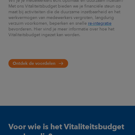
Wil je je medewerkers écht optimaal en duurzaam inzetten?
Met ons Vitaliteitsbudget bieden we je financiële steun op
maat bij activiteiten die de duurzame inzetbaarheid en het
werkvermogen van medewerkers vergroten, langdurig
verzuim voorkomen, beperken en snelle
re-integratie
bevorderen. Hier vind je meer informatie over hoe het
Vitaliteitsbudget ingezet kan worden.
Ontdek de voordelen
Voor wie is het Vitaliteitsbudget