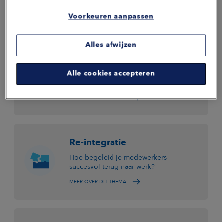
oplossing. Een passende aanpak voor jouw vraagstuk is
maatwerk. Wij werken vanuit 5 strategische thema's: vitaliteit,
Voorkeuren aanpassen
preventie, verzuim, re-integratie en zekerheid. Ontdek hier
wat onze aanpak op deze thema's inhoudt.
Alles afwijzen
Preventie
Alle cookies accepteren
Wat doe je om uitval te voorkomen?
MEER OVER DIT THEMA
Re-integratie
Hoe begeleid je medewerkers
succesvol terug naar werk?
MEER OVER DIT THEMA