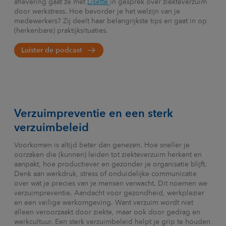
aflevering gaat ze met
Lisette
in gesprek over ziekteverzuim
door werkstress. Hoe bevorder je het welzijn van je
medewerkers? Zij deelt haar belangrijkste tips en gaat in op
(herkenbare) praktijksituaties.
Luister de podcast
Verzuimpreventie en een sterk
verzuimbeleid
Voorkomen is altíjd beter dan genezen. Hoe sneller je
oorzaken die (kunnen) leiden tot ziekteverzuim herkent en
aanpakt, hoe productiever en gezonder je organisatie blijft.
Denk aan werkdruk, stress of onduidelijke communicatie
over wat je precies van je mensen verwacht. Dit noemen we
verzuimpreventie. Aandacht voor gezondheid, werkplezier
en een veilige werkomgeving. Want verzuim wordt niet
alleen veroorzaakt door ziekte, maar ook door gedrag en
werkcultuur. Een sterk verzuimbeleid helpt je grip te houden