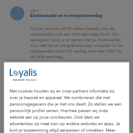
STAP 6
Eindevaluatie en re-integratieverslag
Als het verzuim de 93 weken bereikt, kan de
medewerker ook een WIA-aanvraag doen. Als
werkgever zorg je er samen met je medewerker
voor dat het re-integratieverslag compleet is. De
medewerker stuurt dit verslag mee naar UWV bij
de WIA-aanvraag.
In de eindevaluatie van het plan van aanpak
geven werkgever en medewerker hun oordeel
over de afgelopen 2 jaar van
arbeidsongeschiktheid en de re-
integratiemogelijkheden van de medewerker. De
Met cookies houden wij en onze partners informatie bij
werkgever geeft ook zijn mening over de
over je bezoek en apparaat. We combineren dat met
toekomstige re-integratiemogelijkheden van de
persoonsgegevens die je met ons deelt. Zo stellen we een
medewerker.
persoonlijk profiel samen. Hiermee passen wij onze
website aan op jouw voorkeuren. Ook laten we
Tip 1:
advertenties op maat zien op andere websites en apps. Je
doe ook een eindevaluatie wanneer de re-
kunt je toestemming altijd aanpassen of intrekken. Meer