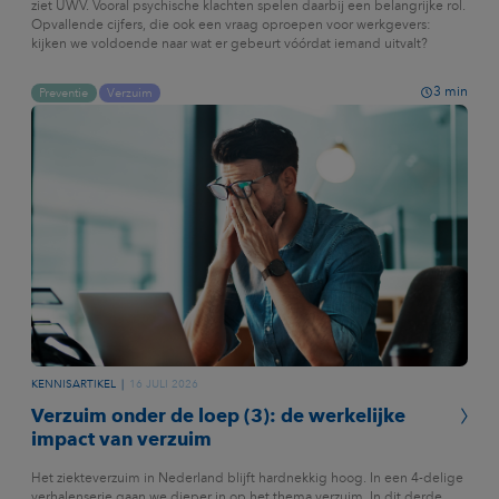
ziet UWV. Vooral psychische klachten spelen daarbij een belangrijke rol.
Opvallende cijfers, die ook een vraag oproepen voor werkgevers:
kijken we voldoende naar wat er gebeurt vóórdat iemand uitvalt?
3
min
Preventie
Verzuim
KENNISARTIKEL
16 JULI 2026
Verzuim onder de loep (3): de werkelijke
impact van verzuim
Het ziekteverzuim in Nederland blijft hardnekkig hoog. In een 4-delige
verhalenserie gaan we dieper in op het thema verzuim. In dit derde