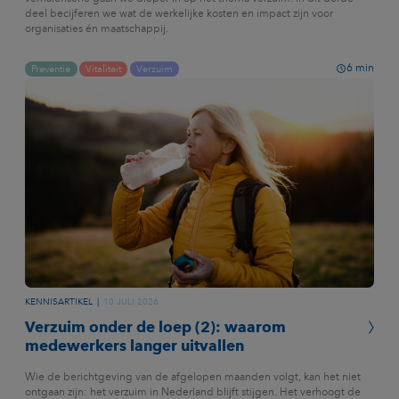
deel becijferen we wat de werkelijke kosten en impact zijn voor
organisaties én maatschappij.
6
min
Preventie
Vitaliteit
Verzuim
KENNISARTIKEL
10 JULI 2026
Verzuim onder de loep (2): waarom
medewerkers langer uitvallen
Wie de berichtgeving van de afgelopen maanden volgt, kan het niet
ontgaan zijn: het verzuim in Nederland blijft stijgen. Het verhoogt de