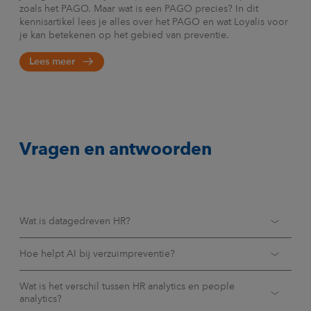
zoals het PAGO. Maar wat is een PAGO precies? In dit
kennisartikel lees je alles over het PAGO en wat Loyalis voor
je kan betekenen op het gebied van preventie.
Lees meer
Vragen en antwoorden
Wat is datagedreven HR?
Datagedreven HR betekent dat je HR beslissingen
Hoe helpt AI bij verzuimpreventie?
onderbouwt met HR data in plaats van alleen op gevoel.
Denk aan data over
verzuim
, werkdruk, uitstroom en
Met AI en HR data analyse kun je zien waar
verzuim
risico’s
Wat is het verschil tussen HR analytics en people
inzetbaarheid
. Door deze gegevens te analyseren, zie je
ontstaan. Bijvoorbeeld bij hoge werkdruk,
analytics?
patronen en risico’s eerder. Dat helpt om gerichter te sturen