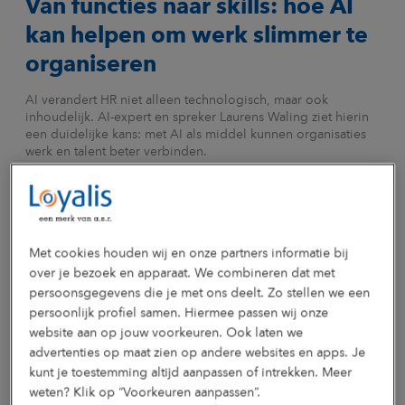
Van functies naar skills: hoe AI
kan helpen om werk slimmer te
organiseren
AI verandert HR niet alleen technologisch, maar ook
inhoudelijk. AI-expert en spreker Laurens Waling ziet hierin
een duidelijke kans: met AI als middel kunnen organisaties
werk en talent beter verbinden.
Lees meer
Met cookies houden wij en onze partners informatie bij
over je bezoek en apparaat. We combineren dat met
persoonsgegevens die je met ons deelt. Zo stellen we een
Wat we bieden
persoonlijk profiel samen. Hiermee passen wij onze
website aan op jouw voorkeuren. Ook laten we
Preventie begint bij op tijd zien wat er speelt. Met AI en
advertenties op maat zien op andere websites en apps. Je
HR‑data herken je signalen van overbelasting, werkdruk en
uitval eerder. Onze gidsen ondersteunen je bij het begrijpen
kunt je toestemming altijd aanpassen of intrekken. Meer
van deze signalen en het vertalen ervan naar gerichte
weten? Klik op “Voorkeuren aanpassen”.
preventieve acties. Samen brengen we in kaart waar risico’s