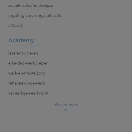
sociale-zekerheidswijzer
regeling-vervroegd-uittreden
eMood
Academy
leren-navigeren
elke-dag-werkplezier
werk-en-mantelzorg
reflectie-op-je-werk
versterk-je-veerkracht
alles weergeven