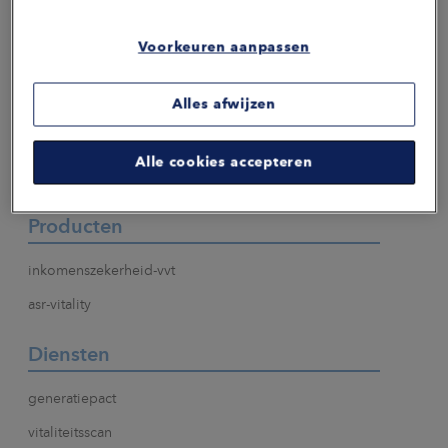
ontstaan en waar medewerkers vastlopen. Zo pak je verzuim
aan voordat het ontstaat. Altijd met aandacht voor de
Voorkeuren aanpassen
menselijke maat en wat in de praktijk werkt. Ontdek hoe onze
producten en dienstverlening je helpen om preventief te
werken aan verzuim en duurzame inzetbaarheid.
Alles afwijzen
Alle cookies accepteren
Producten
inkomenszekerheid-vvt
asr-vitality
Diensten
generatiepact
vitaliteitsscan