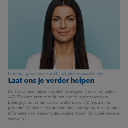
Iedereen goed verzekerd bij arbeidsongeschiktheid
Laat ons je verder helpen
De Cao Ziekenhuizen verplicht werkgevers onze collectieve
AOV Ziekenhuizen af te sluiten voor hun medewerkers.
Belangrijk om ze hierop op te attenderen. Om jou en je
(potentiële) relaties te ondersteunen, vind je op deze pagina
informatie over deze mantelverzekering en de bijbehorende
werkwijze.