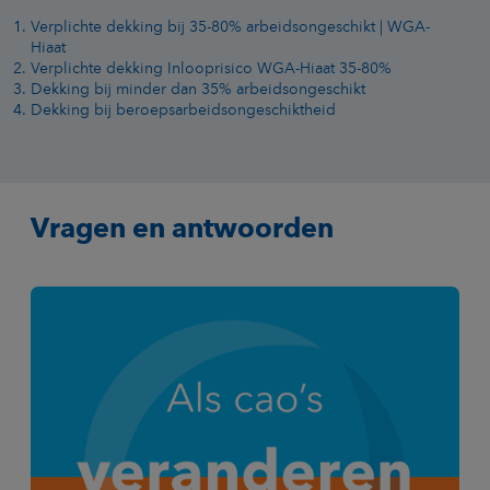
Verplichte dekking bij 35-80% arbeidsongeschikt | WGA-
Hiaat
Verplichte dekking Inlooprisico WGA-Hiaat 35-80%
Dekking bij minder dan 35% arbeidsongeschikt
Dekking bij beroepsarbeidsongeschiktheid
Vragen en antwoorden