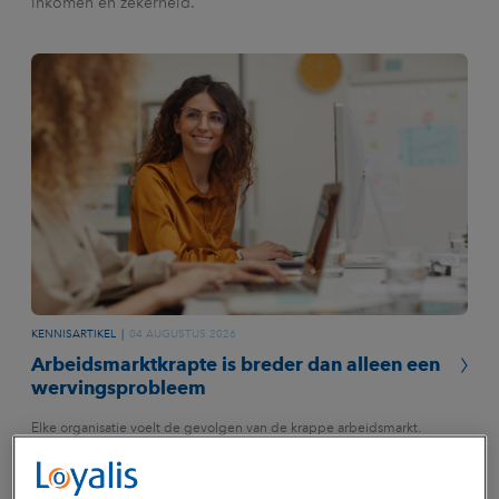
inkomen en zekerheid.
KENNISARTIKEL
04 AUGUSTUS 2026
Arbeidsmarktkrapte is breder dan alleen een
wervingsprobleem
Elke organisatie voelt de gevolgen van de krappe arbeidsmarkt.
Vacatures blijven langer openstaan, teams draaien op volle toeren en
de druk op medewerkers neemt toe. De reflex is vaak hetzelfde: harder
werven. Maar volgens hoogleraar en lector employability Prof. Dr. Jol