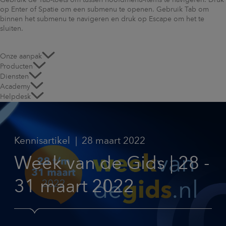
Gebruik de Tab-toets om tussen hoofdmenu-items te navigeren. Druk
op Enter of Spatie om een submenu te openen. Gebruik Tab om
binnen het submenu te navigeren en druk op Escape om het te
sluiten.
Onze aanpak
Producten
Diensten
Academy
Helpdesk
Kennisartikel
28 maart 2022
Week van de Gids | 28 -
31 maart 2022