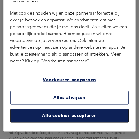
Stoffers ligt daar niet de oplossing.
Met cookies houden wij en onze partners informatie bij
4
min
Preventie
Vitaliteit
over je bezoek en apparaat. We combineren dat met
persoonsgegevens die je met ons deelt. Zo stellen we een
persoonlijk profiel samen. Hiermee passen wij onze
website aan op jouw voorkeuren. Ook laten we
advertenties op maat zien op andere websites en apps. Je
kunt je toestemming altijd aanpassen of intrekken. Meer
weten? Klik op “Voorkeuren aanpassen”.
Voorkeuren aanpassen
NIEUWS
03 AUGUSTUS 2026
Alles afwijzen
Jong uitgevallen met mentale klachten. Wat
zegt dat over het werk?
Alle cookies accepteren
Steeds meer twintigers belanden na langdurige ziekte in de WIA. Zo
ziet het UWV. Vooral psychische klachten spelen daarbij een belangrijke
rol. Opvallende cijfers, die ook een vraag oproepen voor werkgevers:
kijken we voldoende naar wat er gebeurt vóórdat iemand uitvalt?