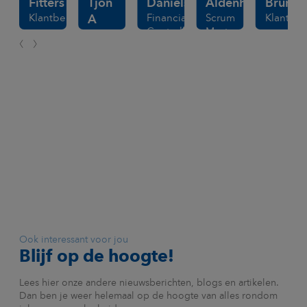
Fitters
Tjon
Daniëls
Aldenhoven
Bruns
Klantbeheerder
Financial
Scrum
Klantbe
A
Controller
Master
Hie
Communicatieadviseur
Ook interessant voor jou
Blijf op de hoogte!
Lees hier onze andere nieuwsberichten, blogs en artikelen.
Dan ben je weer helemaal op de hoogte van alles rondom