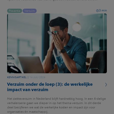
3
min
Preventie
Verzuim
KENNISARTIKEL
16 JULI 2026
Verzuim onder de loep (3): de werkelijke
impact van verzuim
Het ziekteverzuim in Nederland blijft hardnekkig hoog. In een 4-delige
verhalenserie gaan we dieper in op het thema verzuim. In dit derde
deel becijferen we wat de werkelijke kosten en impact zijn voor
organisaties én maatschappij.