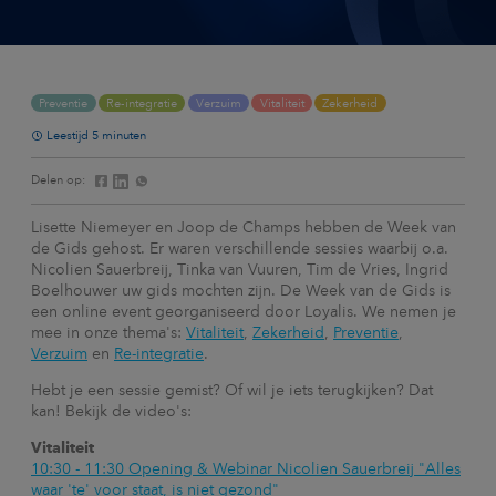
Preventie
Re-integratie
Verzuim
Vitaliteit
Zekerheid
Leestijd 5 minuten
Delen op:
Lisette Niemeyer en Joop de Champs hebben de Week van
de Gids gehost. Er waren verschillende sessies waarbij o.a.
Nicolien Sauerbreij, Tinka van Vuuren, Tim de Vries, Ingrid
Boelhouwer uw gids mochten zijn. De Week van de Gids is
een online event georganiseerd door Loyalis. We nemen je
mee in onze thema's:
Vitaliteit
,
Zekerheid
,
Preventie
,
Verzuim
en
Re-integratie
.
Hebt je een sessie gemist? Of wil je iets terugkijken? Dat
kan! Bekijk de video's:
Vitaliteit
10:30 - 11:30 Opening & Webinar Nicolien Sauerbreij "Alles
waar 'te' voor staat, is niet gezond"