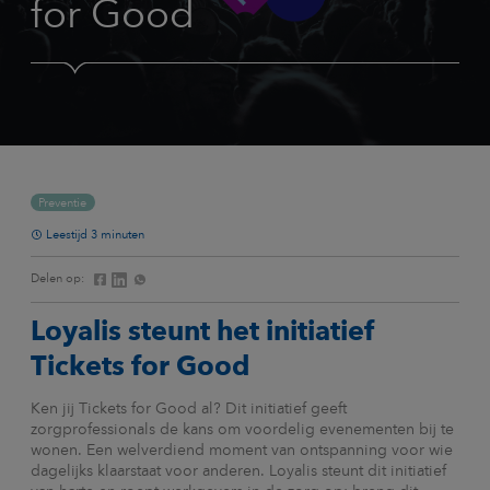
for Good
Preventie
Leestijd 3 minuten
Delen op:
Loyalis steunt het initiatief
Tickets for Good
Ken jij Tickets for Good al? Dit initiatief geeft
zorgprofessionals de kans om voordelig evenementen bij te
wonen. Een welverdiend moment van ontspanning voor wie
dagelijks klaarstaat voor anderen. Loyalis steunt dit initiatief