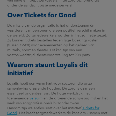
van harte en roept werkgevers in de zorg op: breng dit
onder de aandacht bij je medewerkers!
Over Tickets for Good
De missie van de organisatie is het ondersteunen én
waarderen van personen die een positief verschil maken in
de wereld. Zorgmedewerkers worden in het zonnetje gezet.
Zij kunnen tickets bestellen tegen lage boekingskosten
(tussen €2-€8) voor evenementen op het gebied van
muziek-, sport en theater. Dit kan zijn van een
voetbalwedstrijd, theatervoorstelling tot 90’s party.
Waarom steunt Loyalis dit
initiatief
Loyalis heeft een warm hart voor sectoren die onze
samenleving draaiende houden. De zorg is daar een
essentieel onderdeel van. De hoge werkdruk, het
toenemende
verzuim
en de groeiende zorgvraag maken het
werk van zorgprofessionals bijzonder zwaar.
Daarom zijn we enthousiast over het initiatief
Tickets for
Good
. Het biedt zorgmedewerkers de kans om – samen met