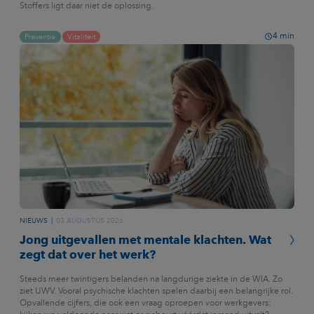
Stoffers ligt daar niet de oplossing.
4
min
Preventie
Vitaliteit
NIEUWS
03 AUGUSTUS 2026
Jong uitgevallen met mentale klachten. Wat
zegt dat over het werk?
Steeds meer twintigers belanden na langdurige ziekte in de WIA. Zo
ziet UWV. Vooral psychische klachten spelen daarbij een belangrijke rol.
Opvallende cijfers, die ook een vraag oproepen voor werkgevers: