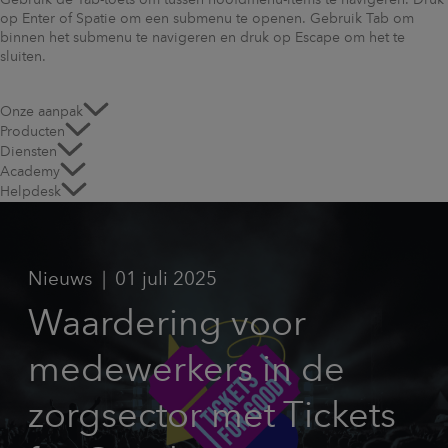
Gebruik de Tab-toets om tussen hoofdmenu-items te navigeren. Druk
op Enter of Spatie om een submenu te openen. Gebruik Tab om
binnen het submenu te navigeren en druk op Escape om het te
sluiten.
Onze aanpak
Producten
Diensten
Academy
Helpdesk
Nieuws
01 juli 2025
Waardering voor
medewerkers in de
zorgsector met Tickets