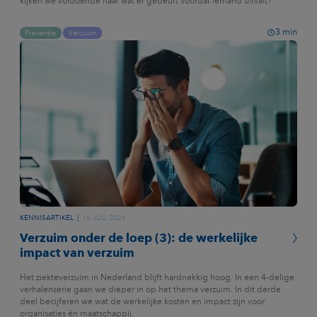
kijken we voldoende naar wat er gebeurt vóórdat iemand uitvalt?
3
min
Preventie
Verzuim
KENNISARTIKEL
16 JULI 2026
Verzuim onder de loep (3): de werkelijke
impact van verzuim
Het ziekteverzuim in Nederland blijft hardnekkig hoog. In een 4-delige
verhalenserie gaan we dieper in op het thema verzuim. In dit derde
deel becijferen we wat de werkelijke kosten en impact zijn voor
organisaties én maatschappij.