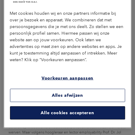
Met cookies houden wij en onze partners informatie bij
over je bezoek en apparaat. We combineren dat met
persoonsgegevens die je met ons deelt. Zo stellen we een
persoonlijk profiel samen. Hiermee passen wij onze
website aan op jouw voorkeuren. Ook laten we
advertenties op maat zien op andere websites en apps. Je
kunt je toestemming altijd aanpassen of intrekken. Meer
weten? Klik op “Voorkeuren aanpassen”.
Voorkeuren aanpassen
KENNISARTIKEL
04 AUGUSTUS 2026
Alles afwijzen
Arbeidsmarktkrapte is breder dan alleen een
wervingsprobleem
Alle cookies accepteren
Elke organisatie voelt de gevolgen van de krappe arbeidsmarkt.
Vacatures blijven langer openstaan, teams draaien op volle toeren en
de druk op medewerkers neemt toe. De reflex is vaak hetzelfde: harder
werven. Maar volgens hoogleraar en lector employability Prof. Dr. Jol