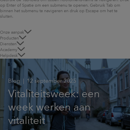
Gebruik de Tab-toets om tussen hoofdmenu-items te navigeren. Druk
op Enter of Spatie om een submenu te openen. Gebruik Tab om
binnen het submenu te navigeren en druk op Escape om het te
sluiten.
Onze aanpak
Producten
Diensten
Academy
Helpdesk
Blog
12 september 2025
Vitaliteitsweek: een
week werken aan
vitaliteit