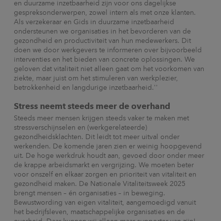
en duurzame inzetbaarheid zijn voor ons dagelijkse
gespreksonderwerpen, zowel intern als met onze klanten.
Als verzekeraar en Gids in duurzame inzetbaarheid
ondersteunen we organisaties in het bevorderen van de
gezondheid en productiviteit van hun medewerkers. Dit
doen we door werkgevers te informeren over bijvoorbeeld
interventies en het bieden van concrete oplossingen. We
geloven dat vitaliteit niet alleen gaat om het voorkomen van
ziekte, maar juist om het stimuleren van werkplezier,
betrokkenheid en langdurige inzetbaarheid.''
Stress neemt steeds meer de overhand
Steeds meer mensen krijgen steeds vaker te maken met
stressverschijnselen en
(werkgerelateerde)
gezondheidsklachten. Dit leidt tot meer uitval onder
werkenden. De komende jaren zien er weinig hoopgevend
uit. De hoge werkdruk houdt aan, gevoed door onder meer
de krappe arbeidsmarkt en vergrijzing. We moeten beter
voor onszelf en elkaar zorgen en prioriteit van vitaliteit en
gezondheid maken. De Nationale Vitaliteitsweek 2025
brengt mensen – én organisaties – in beweging.
Bewustwording van eigen vitaliteit, aangemoedigd vanuit
het bedrijfsleven, maatschappelijke organisaties en de