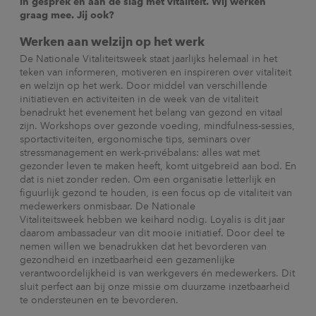
in gesprek en aan de slag met vitaliteit. Wij werken
graag mee. Jij ook?
Werken aan welzijn op het werk
De Nationale Vitaliteitsweek staat jaarlijks helemaal in het
teken van informeren, motiveren en inspireren over vitaliteit
en welzijn op het werk. Door middel van verschillende
initiatieven en activiteiten in de week van de vitaliteit
benadrukt het evenement het belang van gezond en vitaal
zijn. Workshops over gezonde voeding, mindfulness-sessies,
sportactiviteiten, ergonomische tips, seminars over
stressmanagement en werk-privébalans: alles wat met
gezonder leven te maken heeft, komt uitgebreid aan bod. En
dat is niet zonder reden. Om een organisatie letterlijk en
figuurlijk gezond te houden, is een focus op de vitaliteit van
medewerkers onmisbaar. De Nationale
Vitaliteitsweek hebben we keihard nodig. Loyalis is dit jaar
daarom ambassadeur van dit mooie initiatief. Door deel te
nemen willen we benadrukken dat het bevorderen van
gezondheid en inzetbaarheid een gezamenlijke
verantwoordelijkheid is van werkgevers én medewerkers. Dit
sluit perfect aan bij onze missie om duurzame inzetbaarheid
te ondersteunen en te bevorderen.