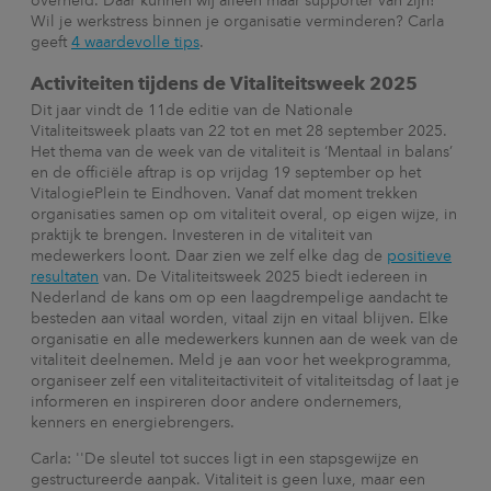
overheid. Daar kunnen wij alleen maar supporter van zijn!
Wil je werkstress binnen je organisatie verminderen? Carla
geeft
4 waardevolle tips
.
Activiteiten tijdens de Vitaliteitsweek 2025
Dit jaar vindt de 11de editie van de Nationale
Vitaliteitsweek
plaats van 22 tot en met 28 september 2025.
Het thema van de week van de vitaliteit is ‘Mentaal in balans’
en de officiële aftrap is op vrijdag 19 september op het
VitalogiePlein te Eindhoven. Vanaf dat moment trekken
organisaties samen op om vitaliteit overal, op eigen wijze, in
praktijk te brengen. Investeren in de vitaliteit van
medewerkers loont. Daar zien we zelf elke dag de
positieve
resultaten
van. De Vitaliteitsweek 2025 biedt iedereen in
Nederland de kans om op een laagdrempelige aandacht te
besteden aan vitaal worden, vitaal zijn en vitaal blijven. Elke
organisatie en alle medewerkers kunnen aan de week van de
vitaliteit deelnemen. Meld je aan voor het weekprogramma,
organiseer zelf een vitaliteitactiviteit of vitaliteitsdag of laat je
informeren en inspireren door andere ondernemers,
kenners en energiebrengers.
Carla: ''De sleutel tot succes ligt in een stapsgewijze en
gestructureerde aanpak. Vitaliteit is geen luxe, maar een