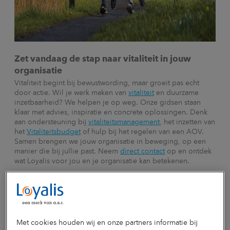
Zet vandaag de stap naar vitaliteit in jouw
organisatie
Vitaliteit begint bij bewustwording, maar groeit pas echt
door actie. Wil je werk maken van
vitaliteit
en duurzame
inzetbaarheid? We helpen je op weg. Onze gidsen staan
klaar met advies, inspiratie en concrete oplossingen. Denk
aan ondersteuning bij
vitaliteitsmanagement
, het inzetten van
het
Vitaliteitsbudget
of hulp bij het regelen van een AOV.
Samen brengen we jouw organisatie in beweging, op een
manier die bij jullie past. Neem
direct contact
op en ontdek
wat Loyalis voor jou en je organisatie kan betekenen.
Met cookies houden wij en onze partners informatie bij