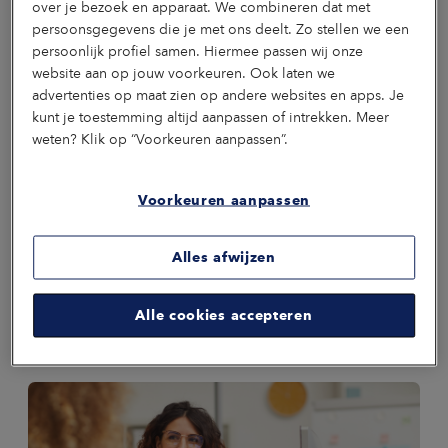
over je bezoek en apparaat. We combineren dat met
persoonsgegevens die je met ons deelt. Zo stellen we een
persoonlijk profiel samen. Hiermee passen wij onze
Onze gidsen
website aan op jouw voorkeuren. Ook laten we
advertenties op maat zien op andere websites en apps. Je
Onze mensen staan elke dag voor je klaar. Met een
luisterend oor, kennis over producten en ondersteuning bij
kunt je toestemming altijd aanpassen of intrekken. Meer
het informeren van je medewerkers. Maak kennis met onze
weten? Klik op “Voorkeuren aanpassen”.
gidsen.
Kim
Mariëlle
Inge
Suzanne
Thanee
Voorkeuren aanpassen
Verber
Daniëls
Tjon
Frints
Aldenh
Business-
Financial
Ontwerper &
Scrum
A
& Data-
Controller
Ontwikkelaar
Master
Alles afwijzen
Hie
analist
Communicatieadviseur
Alle cookies accepteren