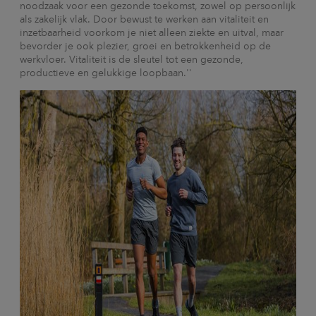
noodzaak voor een gezonde toekomst, zowel op persoonlijk
als zakelijk vlak. Door bewust te werken aan vitaliteit en
inzetbaarheid voorkom je niet alleen ziekte en uitval, maar
bevorder je ook plezier, groei en betrokkenheid op de
werkvloer. Vitaliteit is de sleutel tot een gezonde,
productieve en gelukkige loopbaan.''