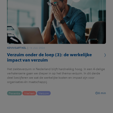
KENNISARTIKEL
16 JULI 2026
Verzuim onder de loep (3): de werkelijke
impact van verzuim
Het ziekteverzuim in Nederland blijft hardnekkig hoog. In een 4-delige
verhalenserie gaan we dieper in op het thema verzuim. In dit derde
deel becijferen we wat de werkelijke kosten en impact zijn voor
organisaties én maatschappij.
6
min
Preventie
Vitaliteit
Verzuim