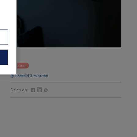
Vitaliteit
Leestijd 3 minuten
Delen op: