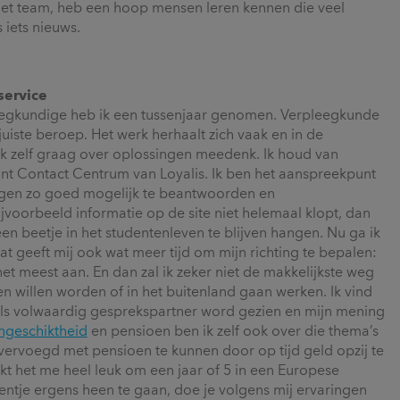
n het team, heb een hoop mensen leren kennen die veel
 iets nieuws.
service
leegkundige heb ik een tussenjaar genomen. Verpleegkunde
 juiste beroep. Het werk herhaalt zich vaak en in de
 ik zelf graag over oplossingen meedenk. Ik houd van
Klant Contact Centrum van Loyalis. Ik ben het aanspreekpunt
ragen zo goed mogelijk te beantwoorden en
jvoorbeeld informatie op de site niet helemaal klopt, dan
en beetje in het studentenleven te blijven hangen. Nu ga ik
 geeft mij ook wat meer tijd om mijn richting te bepalen:
et meest aan. En dan zal ik zeker niet de makkelijkste weg
 willen worden of in het buitenland gaan werken. Ik vind
is als volwaardig gesprekspartner word gezien en mijn mening
ngeschiktheid
en pensioen ben ik zelf ook over die thema’s
 vervoegd met pensioen te kunnen door op tijd geld opzij te
jkt het me heel leuk om een jaar of 5 in een Europese
ntje ergens heen te gaan, doe je volgens mij ervaringen