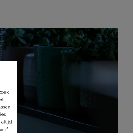
ezoek
et
assen
ies
altijd
en”.