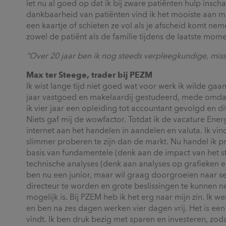
let nu al goed op dat ik bij zware patiënten hulp insc
dankbaarheid van patiënten vind ik het mooiste aan mi
een kaartje of schieten ze vol als je afscheid komt ne
zowel de patiënt als de familie tijdens de laatste mo
"Over 20 jaar ben ik nog steeds verpleegkundige, mis
Max ter Steege, trader bij PEZM
Ik wist lange tijd niet goed wat voor werk ik wilde ga
jaar vastgoed en makelaardij gestudeerd, mede omda
ik vier jaar een opleiding tot accountant gevolgd en 
Niets gaf mij de wowfactor. Totdat ik de vacature Ener
internet aan het handelen in aandelen en valuta. Ik v
slimmer proberen te zijn dan de markt. Nu handel ik 
basis van fundamentele (denk aan de impact van het st
technische analyses (denk aan analyses op grafieken en
ben nu een junior, maar wil graag doorgroeien naar sen
directeur te worden en grote beslissingen te kunnen ne
mogelijk is. Bij PZEM heb ik het erg naar mijn zin. Ik w
en ben na zes dagen werken vier dagen vrij. Het is een
vindt. Ik ben druk bezig met sparen en investeren, zod