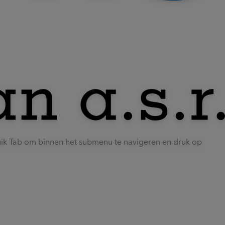
uik Tab om binnen het submenu te navigeren en druk op