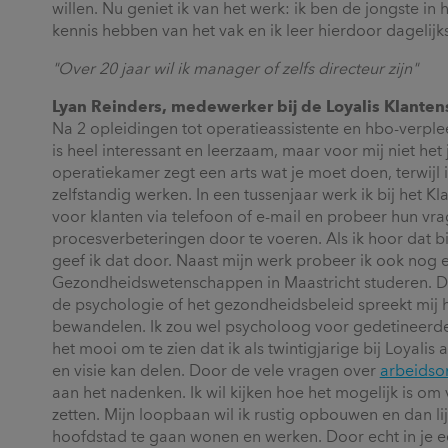
willen. Nu geniet ik van het werk: ik ben de jongste i
kennis hebben van het vak en ik leer hierdoor dagelijks
"Over 20 jaar wil ik manager of zelfs directeur zijn"
Lyan Reinders, medewerker bij de Loyalis Klanten
Na 2 opleidingen tot operatieassistente en hbo-verp
is heel interessant en leerzaam, maar voor mij niet het
operatiekamer zegt een arts wat je moet doen, terwijl
zelfstandig werken. In een tussenjaar werk ik bij het 
voor klanten via telefoon of e-mail en probeer hun v
procesverbeteringen door te voeren. Als ik hoor dat bi
geef ik dat door. Naast mijn werk probeer ik ook nog e
Gezondheidswetenschappen in Maastricht studeren. Dat
de psychologie of het gezondheidsbeleid spreekt mij h
bewandelen. Ik zou wel psycholoog voor gedetineerden
het mooi om te zien dat ik als twintigjarige bij Loyal
en visie kan delen. Door de vele vragen over
arbeidso
aan het nadenken. Ik wil kijken hoe het mogelijk is om
zetten. Mijn loopbaan wil ik rustig opbouwen en dan li
hoofdstad te gaan wonen en werken. Door echt in je ee