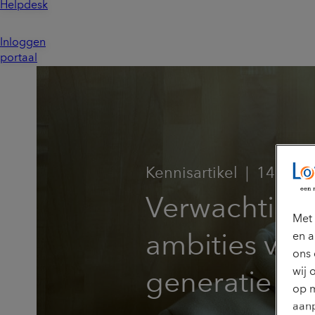
Helpdesk
Inloggen
portaal
Kennisartikel
14 juli 
Verwachting
Met 
en a
ambities van
ons 
wij 
generatie
op m
aanp