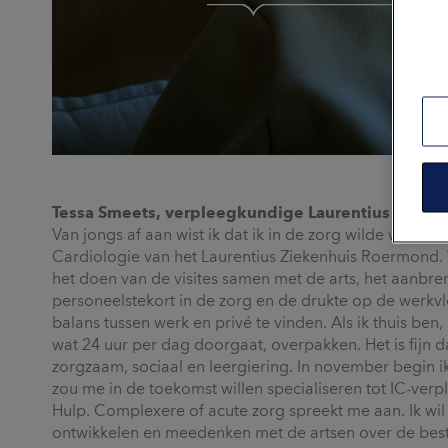
Tessa Smeets, verpleegkundige Laurentius Ziek
Van jongs af aan wist ik dat ik in de zorg wilde werken.
Cardiologie van het Laurentius Ziekenhuis Roermond.
het doen van de visites samen met de arts, het aanbre
personeelstekort in de zorg en de drukte op de werkvl
balans tussen werk en privé te vinden. Als ik thuis ben,
wat 24 uur per dag doorgaat, overpakken. Het is fijn d
zorgzaam, sociaal en leergiering. In november begin i
zou me in de toekomst willen specialiseren tot IC-v
Hulp. Complexere of acute zorg spreekt me aan. Ik wil
ontwikkelen en meedenken met de artsen over de beste