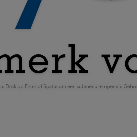
en. Druk op Enter of Spatie om een submenu te openen. Gebr