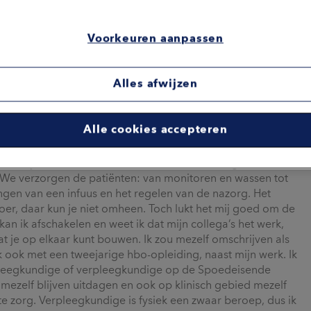
Voorkeuren aanpassen
Alles afwijzen
Alle cookies accepteren
enhuis Roermond
 Sinds juni werk ik in vaste dienst op de afdeling
 We verzorgen de patiënten: van monitoren en wassen tot
ngen van een infuus en het regelen van de nazorg. Het
oer, daar kun je niet omheen. Toch lukt het mij goed om de
 kan ik afschakelen en weet ik dat mijn collega’s het werk,
at je op elkaar kunt bouwen. Ik zou mezelf omschrijven als
k ook met een tweejarige hbo-opleiding, naast mijn werk. Ik
erpleegkundige of verpleegkundige op de Spoedeisende
 mezelf blijven uitdagen en ook op klinisch gebied mezelf
 zorg. Verpleegkundige is fysiek een zwaar beroep, dus ik