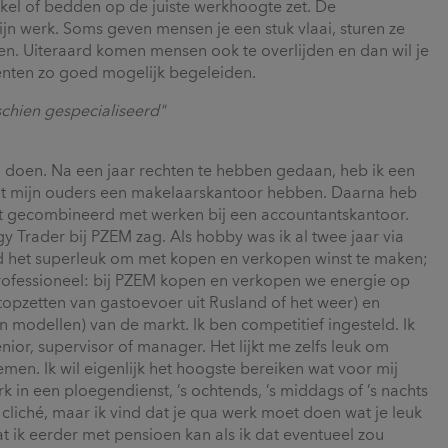
hakel of bedden op de juiste werkhoogte zet. De
jn werk. Soms geven mensen je een stuk vlaai, sturen ze
men. Uiteraard komen mensen ook te overlijden en dan wil je
menten zo goed mogelijk begeleiden.
schien gespecialiseerd"
an doen. Na een jaar rechten te hebben gedaan, heb ik een
t mijn ouders een makelaarskantoor hebben. Daarna heb
dit gecombineerd met werken bij een accountantskantoor.
gy Trader bij PZEM zag. Als hobby was ik al twee jaar via
ind het superleuk om met kopen en verkopen winst te maken;
professioneel: bij PZEM kopen en verkopen we energie op
opzetten van gastoevoer uit Rusland of het weer) en
 modellen) van de markt. Ik ben competitief ingesteld. Ik
ior, supervisor of manager. Het lijkt me zelfs leuk om
men. Ik wil eigenlijk het hoogste bereiken wat voor mij
erk in een ploegendienst, ’s ochtends, ’s middags of ’s nachts
 cliché, maar ik vind dat je qua werk moet doen wat je leuk
at ik eerder met pensioen kan als ik dat eventueel zou