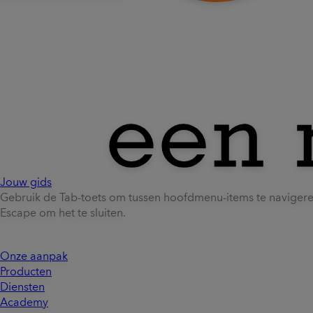
Jouw gids
Gebruik de Tab-toets om tussen hoofdmenu-items te naviger
Escape om het te sluiten.
Onze aanpak
Producten
Diensten
Academy