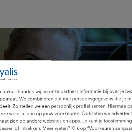
2022
en, wensen en
cookies houden wij en onze partners informatie bij over je b
pparaat. We combineren dat met persoonsgegevens die je m
 de nieuwe
deelt. Zo stellen we een persoonlijk profiel samen. Hiermee p
onze website aan op jouw voorkeuren. Ook laten we advertent
aat zien op andere websites en apps. Je kunt je toestemming 
assen of intrekken. Meer weten? Klik op “Voorkeuren aanpass