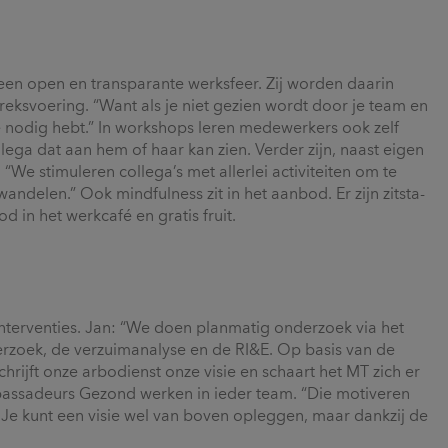
 een open en transparante werksfeer. Zij worden daarin
reksvoering. “Want als je niet gezien wordt door je team en
je nodig hebt.” In workshops leren medewerkers ook zelf
lega dat aan hem of haar kan zien. Verder zijn, naast eigen
n: “We stimuleren collega’s met allerlei activiteiten om te
ndelen.” Ook mindfulness zit in het aanbod. Er zijn zitsta-
 in het werkcafé en gratis fruit.
interventies. Jan: “We doen planmatig onderzoek via het
rzoek, de verzuimanalyse en de RI&E. Op basis van de
hrijft onze arbodienst onze visie en schaart het MT zich er
ambassadeurs Gezond werken in ieder team. “Die motiveren
Je kunt een visie wel van boven opleggen, maar dankzij de