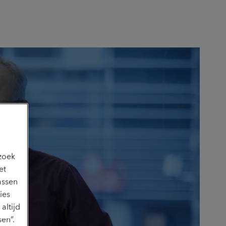
ezoek
et
assen
ies
altijd
en”.