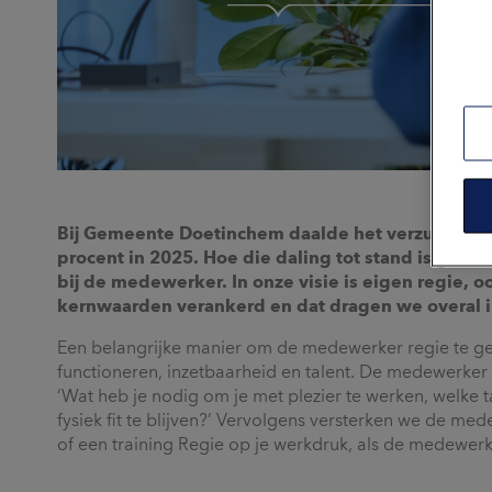
Bij Gemeente Doetinchem daalde het verzuimcijfer
procent in 2025. Hoe die daling tot stand is gek
bij de medewerker. In onze visie is eigen regie, ook
kernwaarden verankerd en dat dragen we overal in
Een belangrijke manier om de medewerker regie te geven
functioneren, inzetbaarheid en talent. De medewerker 
‘Wat heb je nodig om je met plezier te werken, welke t
fysiek fit te blijven?’ Vervolgens versterken we de me
of een training Regie op je werkdruk, als de medewerk