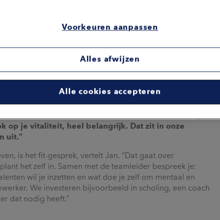
Voorkeuren aanpassen
Alles afwijzen
Alle cookies accepteren
 in de afgelopen jaren van 7 procent in 2021 naar 4,4
omen? HR- en Arbo-adviseur Jan Werkman: “De bal ligt
 op je vitaliteit, heel belangrijk. Dat zit in onze
 uit.”
, is het fit-gesprek, vertelt Jan. “Dat gaat over
plant het zelf in. Samen met de teamleider bespreek je:
alenten wil je inzetten en wat doe je zelf om mentaal en
dewerker. We investeren bijvoorbeeld in scholing, een coach
er dat nodig heeft.”