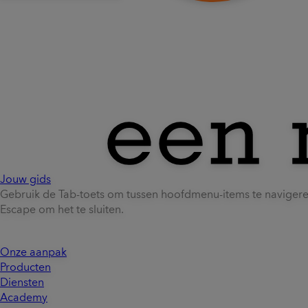
Jouw gids
Gebruik de Tab-toets om tussen hoofdmenu-items te naviger
Escape om het te sluiten.
Onze aanpak
Producten
Diensten
Academy