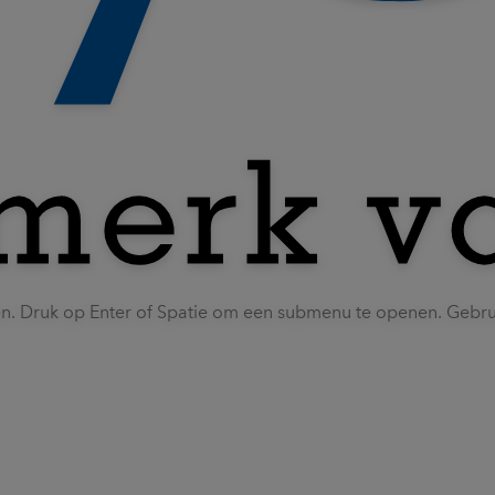
en. Druk op Enter of Spatie om een submenu te openen. Gebr