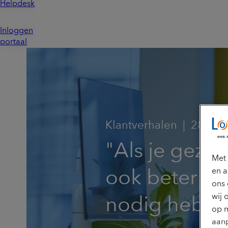
Helpdesk
Inloggen
portaal
Klantverhalen
28 mei
"Als je gezie
Met 
en a
ook beter ze
ons 
wij 
nodig hebt"
op m
aanp