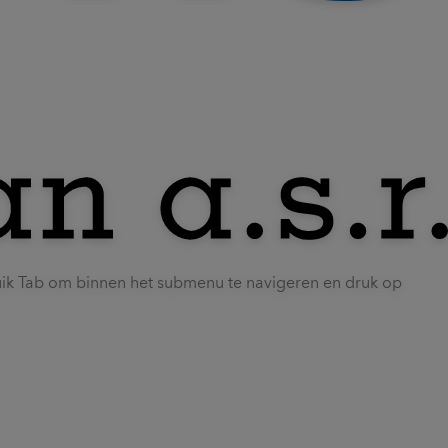
uik Tab om binnen het submenu te navigeren en druk op