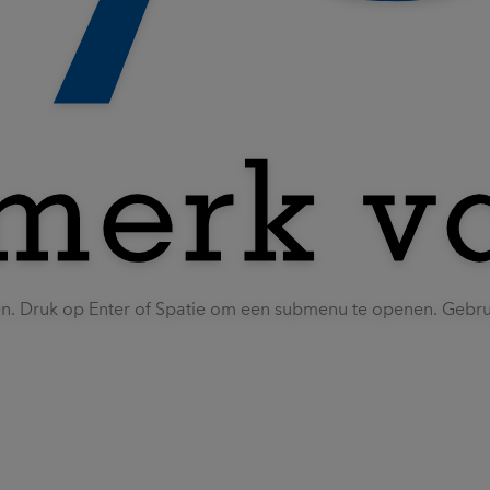
en. Druk op Enter of Spatie om een submenu te openen. Gebr