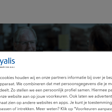
enwerken
cookies houden wij en onze partners informatie bij over je b
pparaat. We combineren dat met persoonsgegevens die je m
deelt. Zo stellen we een persoonlijk profiel samen. Hiermee p
onze website aan op jouw voorkeuren. Ook laten we advertent
aat zien op andere websites en apps. Je kunt je toestemming 
assen of intrekken. Meer weten? Klik op “Voorkeuren aanpass