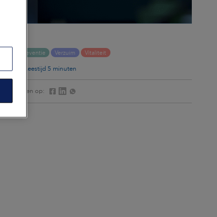
Preventie
Verzuim
Vitaliteit
Leestijd 5 minuten
Delen op: