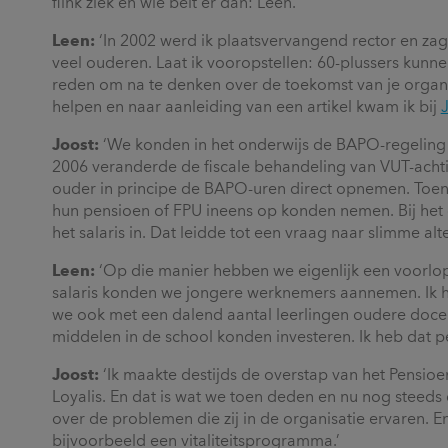
flink ziek en wie belt er dan: Leen.’
Leen:
‘In 2002 werd ik plaatsvervangend rector en zag
veel ouderen. Laat ik vooropstellen: 60-plussers kunnen
reden om na te denken over de toekomst van je organ
helpen en naar aanleiding van een artikel kwam ik bij
Joost:
‘We konden in het onderwijs de BAPO-regeling 
2006 veranderde de fiscale behandeling van VUT-acht
ouder in principe de BAPO-uren direct opnemen. Toen
hun pensioen of FPU ineens op konden nemen. Bij he
het salaris in. Dat leidde tot een vraag naar slimme alt
Leen:
‘Op die manier hebben we eigenlijk een voorlop
salaris konden we jongere werknemers aannemen. Ik h
we ook met een dalend aantal leerlingen oudere doce
middelen in de school konden investeren. Ik heb dat 
Joost:
‘Ik maakte destijds de overstap van het Pensi
Loyalis. En dat is wat we toen deden en nu nog stee
over de problemen die zij in de organisatie ervaren. E
bijvoorbeeld een vitaliteitsprogramma.’