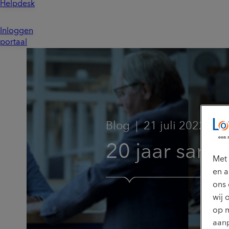
Helpdesk
Inloggen
portaal
Blog
21 juli 2022
20 jaar sam
Met 
en a
ons 
wij 
op m
aanp