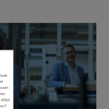
ezoek
et
assen
ies
altijd
en”.