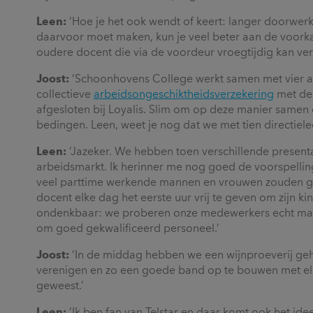
Leen:
‘Hoe je het ook wendt of keert: langer doorwerk
daarvoor moet maken, kun je veel beter aan de voorkant 
oudere docent die via de voordeur vroegtijdig kan ve
Joost:
‘Schoonhovens College werkt samen met vier a
collectieve
arbeidsongeschiktheidsverzekering
met de 
afgesloten bij Loyalis. Slim om op deze manier samen op
bedingen. Leen, weet je nog dat we met tien directiele
Leen:
‘Jazeker. We hebben toen verschillende presen
arbeidsmarkt. Ik herinner me nog goed de voorspellin
veel parttime werkende mannen en vrouwen zouden gaa
docent elke dag het eerste uur vrij te geven om zijn k
ondenkbaar: we proberen onze medewerkers echt maatwe
om goed gekwalificeerd personeel.’
Joost:
‘In de middag hebben we een wijnproeverij geha
verenigen en zo een goede band op te bouwen met elk
geweest.’