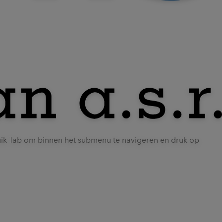
uik Tab om binnen het submenu te navigeren en druk op