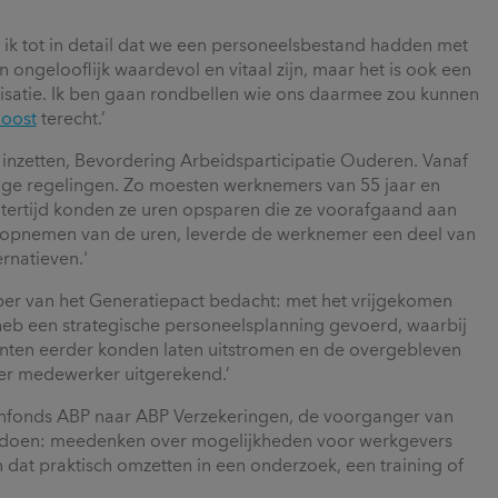
 ik tot in detail dat we een personeelsbestand hadden met
 ongelooflijk waardevol en vitaal zijn, maar het is ook een
isatie. Ik ben gaan rondbellen wie ons daarmee zou kunnen
Joost
terecht.’
inzetten, Bevordering Arbeidsparticipatie Ouderen. Vanaf
ige regelingen. Zo moesten werknemers van 55 jaar en
tertijd konden ze uren opsparen die ze voorafgaand aan
t opnemen van de uren, leverde de werknemer een deel van
ernatieven.'
er van het Generatiepact bedacht: met het vrijgekomen
eb een strategische personeelsplanning gevoerd, waarbij
nten eerder konden laten uitstromen en de overgebleven
per medewerker uitgerekend.’
oenfonds ABP naar ABP Verzekeringen, de voorganger van
ds doen: meedenken over mogelijkheden voor werkgevers
n dat praktisch omzetten in een onderzoek, een training of