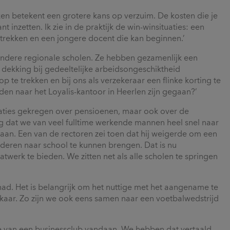
en betekent een grotere kans op verzuim. De kosten die je
inzetten. Ik zie in de praktijk de win-winsituaties: een
rtrekken en een jongere docent die kan beginnen.’
ndere regionale scholen. Ze hebben gezamenlijk een
dekking bij gedeeltelijke arbeidsongeschiktheid
 te trekken en bij ons als verzekeraar een flinke korting te
den naar het Loyalis-kantoor in Heerlen zijn gegaan?’
taties gekregen over pensioenen, maar ook over de
g dat we van veel fulltime werkende mannen heel snel naar
n. Een van de rectoren zei toen dat hij weigerde om een
inderen naar school te kunnen brengen. Dat is nu
rk te bieden. We zitten net als alle scholen te springen
d. Het is belangrijk om het nuttige met het aangename te
aar. Zo zijn we ook eens samen naar een voetbalwedstrijd