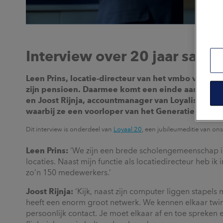
Interview over 20 jaar sam
Leen Prins, locatie-directeur van het vmbo van he
zijn pensioen. Daarmee komt een einde aan de 20-
en Joost Rijnja, accountmanager van Loyalis. Ze 
waarbij ze een voorloper van het Generatiepact 
Dit interview is onderdeel van
Loyaal 20
, een jubileumeditie van on
Leen Prins:
‘We zijn een brede scholengemeenschap 
locaties. Naast mijn functie als locatiedirecteur heb ik
zo’n 150 medewerkers.’
Joost Rijnja:
‘Kijk, naast zijn computer liggen stapels
heeft een enorm groot netwerk. We kennen elkaar twint
persoonlijk contact. Je moet elkaar af en toe spreken 