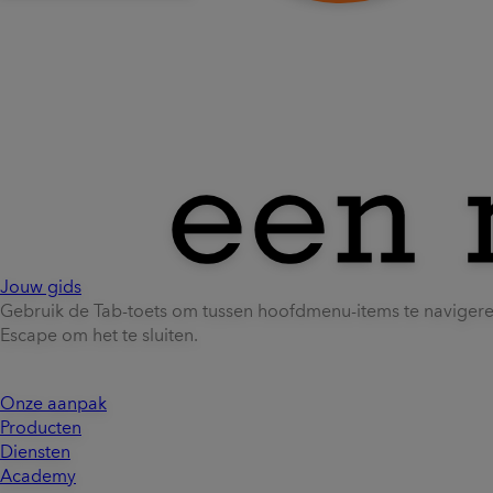
Jouw gids
Gebruik de Tab-toets om tussen hoofdmenu-items te naviger
Escape om het te sluiten.
Onze aanpak
Producten
Diensten
Academy