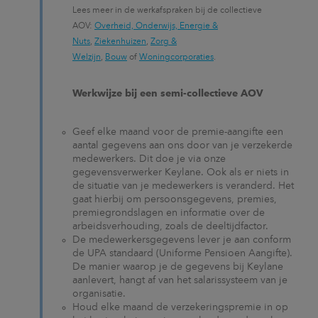
Lees meer in de werkafspraken bij de collectieve
AOV:
Overheid, Onderwijs, Energie &
Nuts
,
Ziekenhuizen
,
Zorg &
Welzijn
,
Bouw
of
Woningcorporaties
.
Werkwijze bij een semi-collectieve AOV
Geef elke maand voor de premie-aangifte een
aantal gegevens aan ons door van je verzekerde
medewerkers. Dit doe je via onze
gegevensverwerker Keylane. Ook als er niets in
de situatie van je medewerkers is veranderd. Het
gaat hierbij om persoonsgegevens, premies,
premiegrondslagen en informatie over de
arbeidsverhouding, zoals de deeltijdfactor.
De medewerkersgegevens lever je aan conform
de UPA standaard (Uniforme Pensioen Aangifte).
De manier waarop je de gegevens bij Keylane
aanlevert, hangt af van het salarissysteem van je
organisatie.
Houd elke maand de verzekeringspremie in op