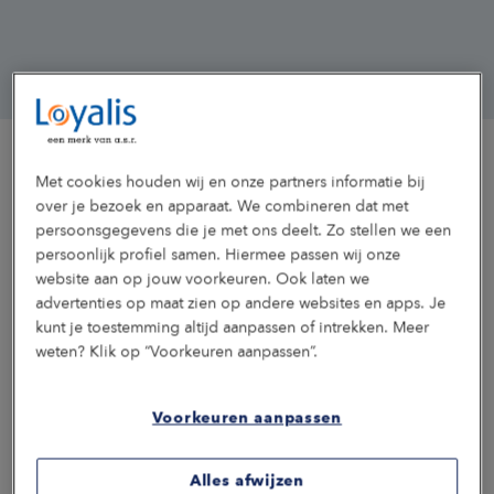
Met cookies houden wij en onze partners informatie bij
over je bezoek en apparaat. We combineren dat met
Maak kennis met onze gidsen
persoonsgegevens die je met ons deelt. Zo stellen we een
persoonlijk profiel samen. Hiermee passen wij onze
We stellen graag de specialisten van Loyalis aan je voor.
website aan op jouw voorkeuren. Ook laten we
Lees hier wie ze zijn en wat zij voor jou en je medewerkers
advertenties op maat zien op andere websites en apps. Je
kunnen betekenen.
kunt je toestemming altijd aanpassen of intrekken. Meer
Astrid
Lisette
Hedo
Marie
Joost
weten? Klik op “Voorkeuren aanpassen”.
Dijkkamp
Niemeijer
Wieringa
van
Rijnja
Deskaccountmanager
Consultant
Consultant
Consulta
Rijswijk
Voorkeuren aanpassen
inkomen
inkomen
inkomen
Deskaccountmanage
en
en
en
zekerheid
zekerheid
zekerhe
Alles afwijzen