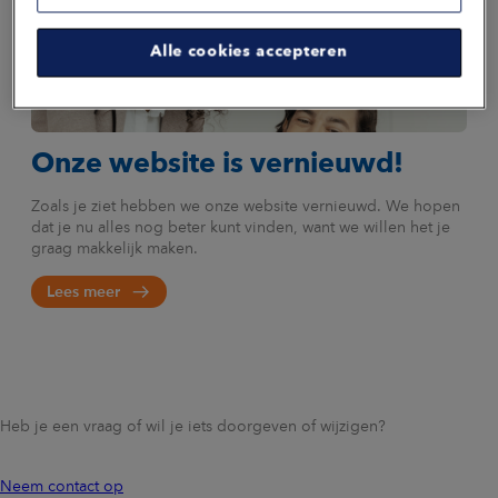
Nieuwsbericht van de maand
Alle cookies accepteren
Onze website is vernieuwd!
Zoals je ziet hebben we onze website vernieuwd. We hopen
dat je nu alles nog beter kunt vinden, want we willen het je
graag makkelijk maken.
Lees meer
Heb je een vraag of wil je iets doorgeven of wijzigen?
Neem contact op