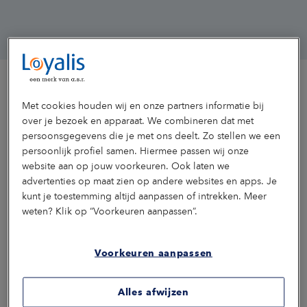
Met cookies houden wij en onze partners informatie bij
over je bezoek en apparaat. We combineren dat met
Maak kennis met onze gidsen
persoonsgegevens die je met ons deelt. Zo stellen we een
persoonlijk profiel samen. Hiermee passen wij onze
We stellen graag de specialisten van Loyalis aan je voor.
website aan op jouw voorkeuren. Ook laten we
Lees hier wie ze zijn en wat zij voor jou en je medewerkers
kunnen betekenen.
advertenties op maat zien op andere websites en apps. Je
kunt je toestemming altijd aanpassen of intrekken. Meer
Pauline
Eveline
Claudia
Joop de
Dymph
weten? Klik op “Voorkeuren aanpassen”.
van
Wijnands
Bouwman
Champs
van
Deskaccountmanager
Consultant
Consultant
Dorssen
Gulick
inkomen
inkomen
Consultant
Deskacc
Voorkeuren aanpassen
en
en
&
zekerheid
zekerheid
Bijzonder
Alles afwijzen
lector