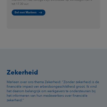
Marleen en haar collega's zijn bereikbaar op werkdagen van 8
tot 17.30 uur.
Bel met Marleen
Zekerheid
Marleen over ons thema Zekerheid: "Zonder zekerheid is de
financiële impact van arbeidsongeschiktheid groot. Ik vind
het daarom belangrijk om werkgevers te ondersteunen bij
het informeren van hun medewerkers over financiële
zekerheid.”