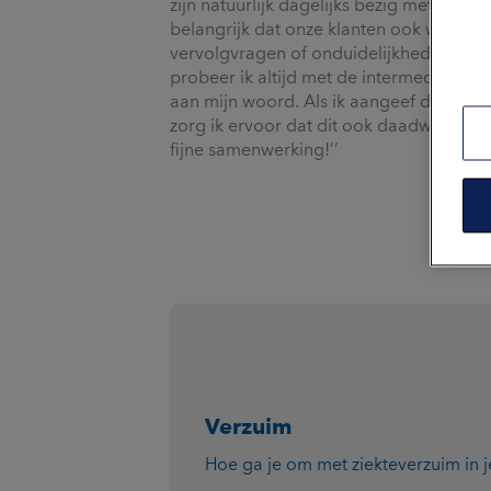
zijn natuurlijk dagelijks bezig met onze 
belangrijk dat onze klanten ook weten wa
vervolgvragen of onduidelijkheden word
probeer ik altijd met de intermediairs 
aan mijn woord. Als ik aangeef dat je 
zorg ik ervoor dat dit ook daadwerkelijk
fijne samenwerking!’’
Verzuim
Hoe ga je om met ziekteverzuim in j