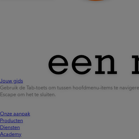
Jouw gids
Gebruik de Tab-toets om tussen hoofdmenu-items te naviger
Escape om het te sluiten.
Onze aanpak
Producten
Diensten
Academy