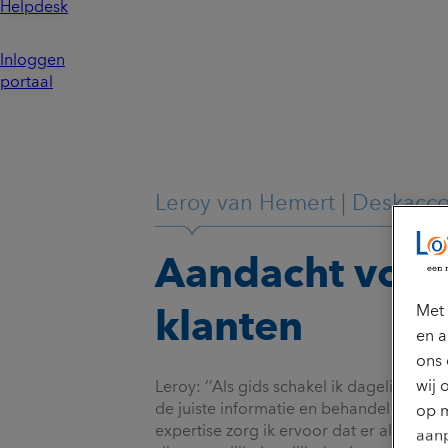
Helpdesk
Inloggen
portaal
Leroy van Hemert | Deskac
Aandacht voor
Met 
klanten
en a
ons 
wij 
Leroy: ‘’Als gids schakel ik dagelijks met
de juiste informatie en behandel diverse
op m
expertise zorg ik ervoor dat er altijd ee
aanp