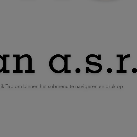
uik Tab om binnen het submenu te navigeren en druk op