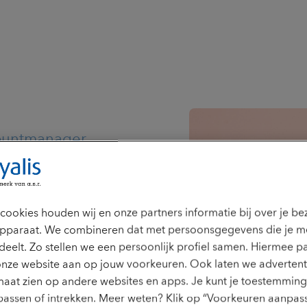
countmanager
 tevreden
cookies houden wij en onze partners informatie bij over je b
pparaat. We combineren dat met persoonsgegevens die je m
deelt. Zo stellen we een persoonlijk profiel samen. Hiermee p
onze website aan op jouw voorkeuren. Ook laten we advertent
 intermediairs, voorzie ze van
 uitvragen. Vanuit mijn
aat zien op andere websites en apps. Je kunt je toestemming 
n helder plan van aanpak is. Wij
assen of intrekken. Meer weten? Klik op “Voorkeuren aanpass