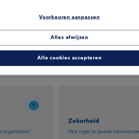
producten en ik vind het
ar ze aan toe zijn. Eventuele
en zo al getackeld. Verder
Voorkeuren aanpassen
mee te denken en houd ik me
vandaag wordt teruggebeld, dan
 gebeurt. Dat resulteert in een
Alles afwijzen
Alle cookies accepteren
Zekerheid
e organisatie?
Hoe regel je goede inkomensz