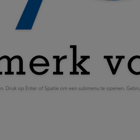
en. Druk op Enter of Spatie om een submenu te openen. Gebr