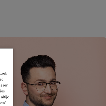
ezoek
et
assen
ies
altijd
en”.