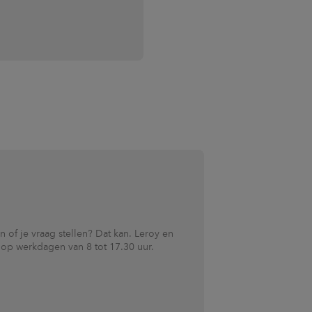
n of je vraag stellen? Dat kan. Leroy en
r op werkdagen van 8 tot 17.30 uur.