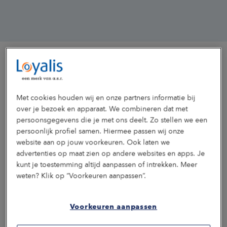
Maak kennis met onze gidsen
Met cookies houden wij en onze partners informatie bij
over je bezoek en apparaat. We combineren dat met
We stellen graag de specialisten van Loyalis aan je voor.
persoonsgegevens die je met ons deelt. Zo stellen we een
Lees hier wie ze zijn en wat zij voor jou en je medewerkers
kunnen betekenen.
persoonlijk profiel samen. Hiermee passen wij onze
website aan op jouw voorkeuren. Ook laten we
Marie
Pauline
Danny
Claudia
Carla
advertenties op maat zien op andere websites en apps. Je
van
van
Stassar
Bouwman
Habets
kunt je toestemming altijd aanpassen of intrekken. Meer
Specialist
Consultant
Specialis
Rijswijk
Dorssen
weten? Klik op “Voorkeuren aanpassen”.
duurzame
inkomen
duurzam
Deskaccountmanager
Consultant
inzetbaarheid
en
inzetbaa
&
zekerheid
Bijzonder
Voorkeuren aanpassen
lector