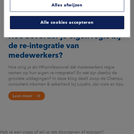
Joop over re-integratie
Alles afwijzen
Alle cookies accepteren
Hoe bevorder je eigen regie bij
de re-integratie van
medewerkers?
Hoe zorg je als HR-professional dat medewerkers regie
nemen op hun eigen re-integratie? En wat zijn daarbij de
grootste uitdagingen? In deze blog deelt Joop de Champs,
consultant inkomen & zekerheid bij Loyalis, zijn visie en tips.
Lees meer
Heb je een vraag of wil je iets doorgeven of wijzigen?