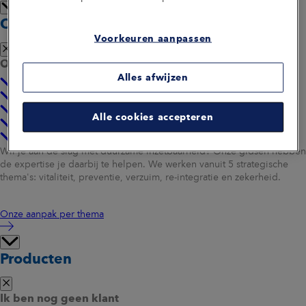
Onze aanpak
Voorkeuren aanpassen
Onze aanpak per thema
Alles afwijzen
Vitaliteit
Preventie
Verzuim
Alle cookies accepteren
Re-integratie
Zekerheid
Wil je aan de slag met duurzame inzetbaarheid? Onze gidsen hebben
de expertise je daarbij te helpen. We werken vanuit 5 strategische
thema's: vitaliteit, preventie, verzuim, re-integratie en zekerheid.
Onze aanpak per thema
Producten
Ik ben nog geen klant