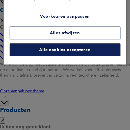
Onze aanpak
Voorkeuren aanpassen
Onze aanpak per thema
Alles afwijzen
Vitaliteit
Preventie
Verzuim
Alle cookies accepteren
Re-integratie
Zekerheid
Wil je aan de slag met duurzame inzetbaarheid? Onze gidsen hebben
de expertise je daarbij te helpen. We werken vanuit 5 strategische
thema's: vitaliteit, preventie, verzuim, re-integratie en zekerheid.
Onze aanpak per thema
Producten
Ik ben nog geen klant