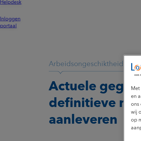
Helpdesk
Inloggen
portaal
Arbeidsongeschiktheidsverz
Actuele gegev
Met 
en a
definitieve not
ons 
wij 
aanleveren
op m
aanp