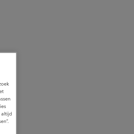
ezoek
et
assen
ies
altijd
en”.