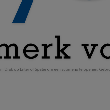
en. Druk op Enter of Spatie om een submenu te openen. Gebr