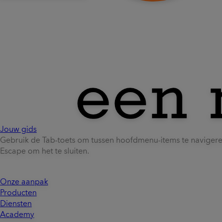
Jouw gids
Gebruik de Tab-toets om tussen hoofdmenu-items te naviger
Escape om het te sluiten.
Onze aanpak
Producten
Diensten
Academy