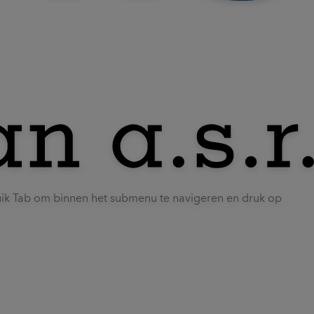
uik Tab om binnen het submenu te navigeren en druk op