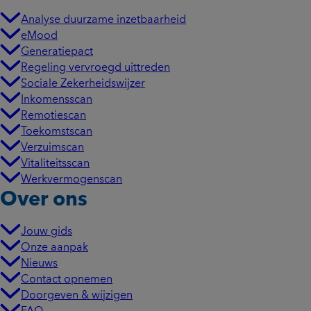
Analyse duurzame inzetbaarheid
eMood
Generatiepact
Regeling vervroegd uittreden
Sociale Zekerheidswijzer
Inkomensscan
Remotiescan
Toekomstscan
Verzuimscan
Vitaliteitsscan
Werkvermogenscan
Over ons
Jouw gids
Onze aanpak
Nieuws
Contact opnemen
Doorgeven & wijzigen