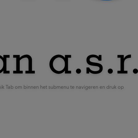
uik Tab om binnen het submenu te navigeren en druk op