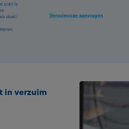
e scan is
ke
Verzuimscan aanvragen
als doel:
eteren.
t in verzuim