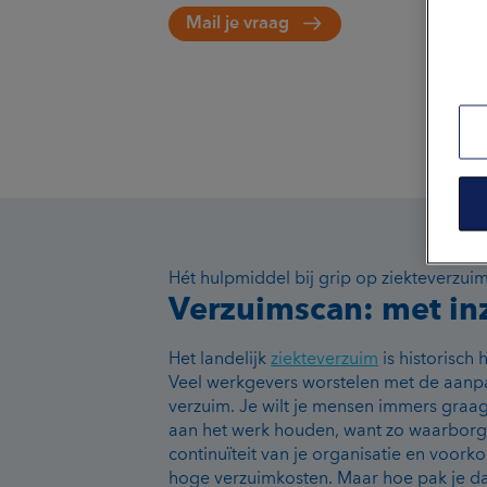
Mail je vraag
Hét hulpmiddel bij grip op ziekteverzui
Verzuimscan: met in
Het landelijk
ziekteverzuim
is historisch 
Veel werkgevers worstelen met de aanp
verzuim. Je wilt je mensen immers graa
aan het werk houden, want zo waarborg
continuïteit van je organisatie en voork
hoge verzuimkosten. Maar hoe pak je d