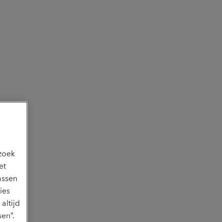
ezoek
et
assen
ies
altijd
en”.