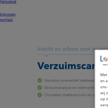
Helpdesk
Inloggen
portaal
Inzicht en advies voor je ve
Verzuimscan
Met 
Voorkom preventief ziekteverzuim 
en a
ons 
Verzuimanalyse en interventie in één
wij 
Oorzaken ziekteverzuim en oplossin
op m
aanp