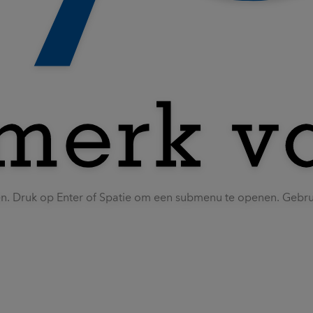
en. Druk op Enter of Spatie om een submenu te openen. Gebr