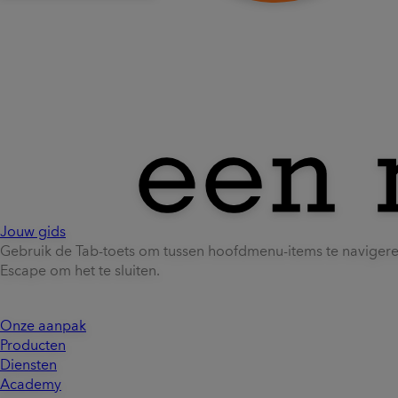
Jouw gids
Gebruik de Tab-toets om tussen hoofdmenu-items te naviger
Escape om het te sluiten.
Onze aanpak
Producten
Diensten
Academy