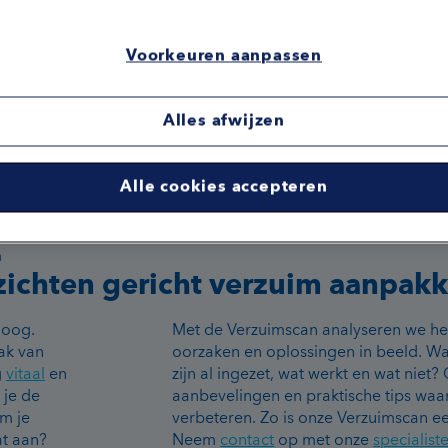
Voorkeuren aanpassen
Alles afwijzen
Alle cookies accepteren
m
zichten gericht verzuim aanpak
hoog.
Met de Verzuimscan analyseren we h
ak van
oorzaken en oplossingen in beeld. W
g
vitaal
en
zijn al ingezet, wat werkt en wat niet
 je de
aanbevelingen en praktische tips waar
om je
verbeteren. Zo is onze Verzuimscan ee
at aan?
Neem
contact
op met onze
specialist