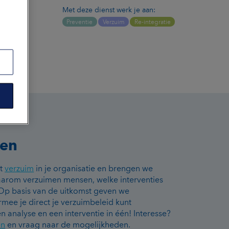
Met deze dienst werk je aan:
Preventie
Verzuim
Re-integratie
ken
et
verzuim
in je organisatie en brengen we
aarom verzuimen mensen, welke interventies
? Op basis van de uitkomst geven we
mee je direct je verzuimbeleid kunt
n analyse en een interventie in één! Interesse?
en
en vraag naar de mogelijkheden.