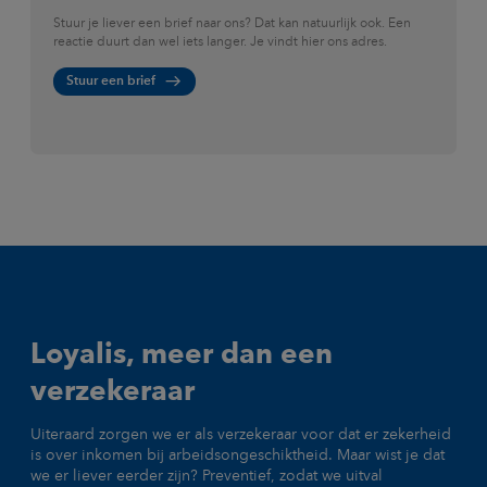
Stuur je liever een brief naar ons? Dat kan natuurlijk ook. Een
reactie duurt dan wel iets langer. Je vindt hier ons adres.
Stuur een brief
Loyalis, meer dan een
verzekeraar
Uiteraard zorgen we er als verzekeraar voor dat er zekerheid
is over inkomen bij arbeidsongeschiktheid. Maar wist je dat
we er liever eerder zijn? Preventief, zodat we uitval