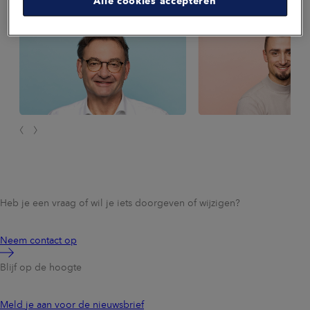
Alle cookies accepteren
integratie of zekerheid. Onze specialisten helpen je graag
hierbij.
Heb je een vraag of wil je iets doorgeven of wijzigen?
Neem contact op
Blijf op de hoogte
Meld je aan voor de nieuwsbrief