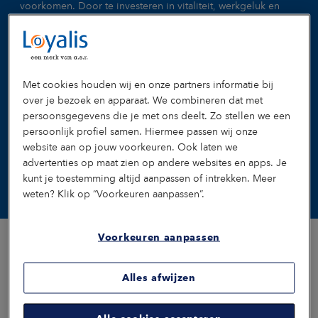
voorkomen. Door te investeren in vitaliteit, werkgeluk en
werkvermogen. Samen zorgen we ervoor dat je
medewerkers vitaal en met plezier aan het werk kunnen
blijven, van het begin tot het einde van hun loopbaan. Dat is
immers beter voor iedereen. Bekijk onze aanpak per thema.
Of maak eens een kennismakingsafspraak.
Met cookies houden wij en onze partners informatie bij
over je bezoek en apparaat. We combineren dat met
Bekijk onze aanpak
persoonsgegevens die je met ons deelt. Zo stellen we een
persoonlijk profiel samen. Hiermee passen wij onze
Maak een afspraak
website aan op jouw voorkeuren. Ook laten we
advertenties op maat zien op andere websites en apps. Je
kunt je toestemming altijd aanpassen of intrekken. Meer
weten? Klik op “Voorkeuren aanpassen”.
Voorkeuren aanpassen
Alles afwijzen
Onze gidsen helpen je verder
Of je aandachtspunt ligt bij vitaliteit, preventie, verzuim, re-