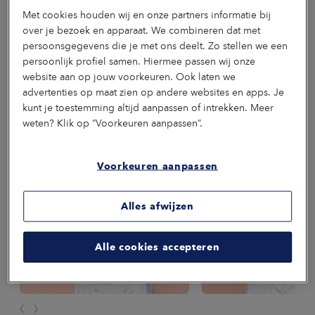
Het ziekteverzuim in Nederland blijft hardnekkig hoog. In een 4-delige
Met cookies houden wij en onze partners informatie bij
verhalenserie gaan we dieper in op het thema verzuim. In dit derde
deel becijferen we wat de werkelijke kosten en impact zijn voor
over je bezoek en apparaat. We combineren dat met
organisaties én maatschappij.
persoonsgegevens die je met ons deelt. Zo stellen we een
persoonlijk profiel samen. Hiermee passen wij onze
6
min
Preventie
Vitaliteit
Verzuim
website aan op jouw voorkeuren. Ook laten we
advertenties op maat zien op andere websites en apps. Je
kunt je toestemming altijd aanpassen of intrekken. Meer
weten? Klik op “Voorkeuren aanpassen”.
Onze gidsen helpen je verder
Voorkeuren aanpassen
Of je aandachtspunt ligt bij vitaliteit, preventie, verzuim, re-
integratie of zekerheid. Onze specialisten helpen je graag
hierbij.
Alles afwijzen
Alle cookies accepteren