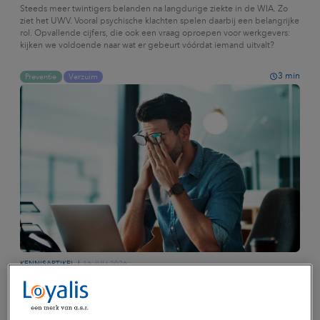
Steeds meer twintigers belanden na langdurige ziekte in de WIA. Zo
ziet het UWV. Vooral psychische klachten spelen daarbij een belangrijke
rol. Opvallende cijfers, die ook een vraag oproepen voor werkgevers:
kijken we voldoende naar wat er gebeurt vóórdat iemand uitvalt?
3
min
Preventie
Verzuim
KENNISARTIKEL
16 JULI 2026
Verzuim onder de loep (3): de werkelijke
impact van verzuim