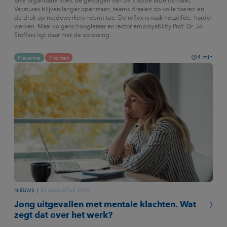
Elke organisatie voelt de gevolgen van de krappe arbeidsmarkt.
Vacatures blijven langer openstaan, teams draaien op volle toeren en
de druk op medewerkers neemt toe. De reflex is vaak hetzelfde: harder
werven. Maar volgens hoogleraar en lector employability Prof. Dr. Jol
Stoffers ligt daar niet de oplossing.
4
min
Preventie
Vitaliteit
NIEUWS
03 AUGUSTUS 2026
Jong uitgevallen met mentale klachten. Wat
zegt dat over het werk?