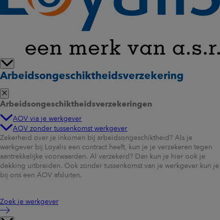
De afbeelding is een eenvoudige weergave van de werkelijkheid en
toont inkomen boven max. dagloon (uwv.nl). De eerste 2 maanden is
onze aanvulling tot 75%, daarna tot 70%. Je kunt hieraan geen rechten
ontlenen.
Arbeidsongeschiktheidsverzekering
Lees meer in de
polisvoorwaarden AOV Bouw
.
Arbeidsongeschiktheidsverzekeringen
AOV via je werkgever
AOV zonder tussenkomst werkgever
Zekerheid over je inkomen bij arbeidsongeschiktheid? Als je
werkgever bij Loyalis een contract heeft, kun je je verzekeren tegen
aantrekkelijke voorwaarden. Al verzekerd? Dan kun je hier ook je
dekking uitbreiden. Ook zonder tussenkomst van je werkgever kun je
bij ons een AOV afsluiten.
Zoek je werkgever