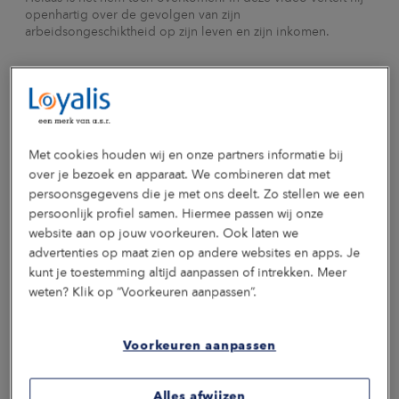
openhartig over de gevolgen van zijn
arbeidsongeschiktheid op zijn leven en zijn inkomen.
Vragen en antwoorden
Met cookies houden wij en onze partners informatie bij
over je bezoek en apparaat. We combineren dat met
persoonsgegevens die je met ons deelt. Zo stellen we een
persoonlijk profiel samen. Hiermee passen wij onze
website aan op jouw voorkeuren. Ook laten we
Wat houden de dekkingen van deze collectieve AOV in?
advertenties op maat zien op andere websites en apps. Je
kunt je toestemming altijd aanpassen of intrekken. Meer
Deze AOV Bouw is een complete verzekering voor
Hoe werkt deelname en acceptatie?
medewerkers in de bouwsector. Je behoudt hiermee een
weten? Klik op “Voorkeuren aanpassen”.
stabiel inkomen tot AOW-leeftijd bij zowel gedeeltelijke (35-
Wie zijn meeverzekerd?
Wat kost deze verzekering?
80%) als volledige arbeidsongeschiktheid (80-100%).
Deze collectieve verzekering kan alleen afgesloten worden
Hieronder leggen we je de verschillende dekkingen uit.
Voorkeuren aanpassen
door werkgevers in de bouwsector. Alle medewerkers met
Dit hangt af van de afspraken met je werkgever. Er zijn 2
een vast of tijdelijk dienstverband in deze sector nemen
situaties mogelijk: óf je werkgever betaalt je volledige
automatisch deel aan deze collectieve AOV-regeling van hun
1. Dekking bij gedeeltelijke arbeidsongeschiktheid (35-
premie óf je betaalt zelf (deels) de premie. In het laatste
Alles afwijzen