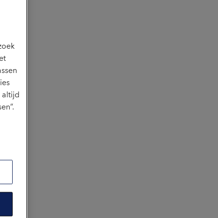
ezoek
et
assen
ies
altijd
en”.