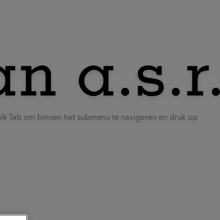
uik Tab om binnen het submenu te navigeren en druk op