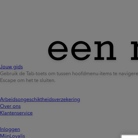
Jouw gids
Gebruik de Tab-toets om tussen hoofdmenu-items te naviger
Escape om het te sluiten.
Arbeidsongeschiktheidsverzekering
Over ons
Klantenservice
Inloggen
MijnLoyalis