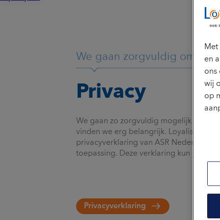
Met 
We gaan zorgvuldig om met
en a
ons 
wij 
Privacy
op m
aanp
We gaan zo zorgvuldig mogelijk om met 
vinden we erg belangrijk. Loyalis is een 
privacyverklaring van ASR Nederland N.
toepassing. Deze verklaring kun je hiero
Privacyverklaring