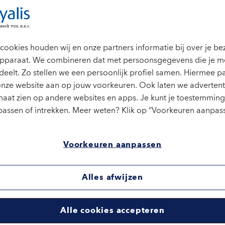
cookies houden wij en onze partners informatie bij over je b
 je gegevens
pparaat. We combineren dat met persoonsgegevens die je m
deelt. Zo stellen we een persoonlijk profiel samen. Hiermee p
onze website aan op jouw voorkeuren. Ook laten we advertent
aat zien op andere websites en apps. Je kunt je toestemming 
assen of intrekken. Meer weten? Klik op “Voorkeuren aanpass
je gegevens, want je privacy
merk van a.s.r. en daarom is de
Voorkeuren aanpassen
V. ook op Loyalis van
nder bekijken.
Alles afwijzen
Alle cookies accepteren