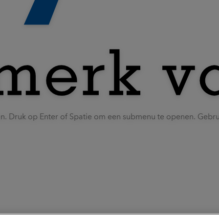
en. Druk op Enter of Spatie om een submenu te openen. Gebr