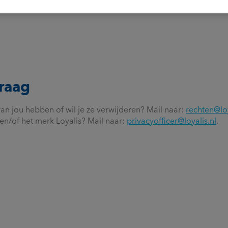
vraag
 jou hebben of wil je ze verwijderen? Mail naar:
rechten@loy
en/of het merk Loyalis? Mail naar:
privacyofficer@loyalis.nl
.