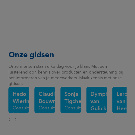
Onze gidsen
Onze mensen staan elke dag voor je klaar. Met een
luisterend oor, kennis over producten en ondersteuning bij
het informeren van je medewerkers. Maak kennis met onze
gidsen.
Hedo
Claudia
Sonja
Dymphy
Leroy
Wieringa
Bouwman
Tigchelaar
van
van
Consultant
Consultant
Consultant
Gulick
Hemer
inkomen
inkomen
inkomen
Deskaccountmanage
Deskacc
en
en
en
zekerheid
zekerheid
zekerheid