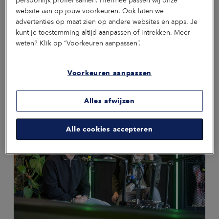
persoonlijk profiel samen. Hiermee passen wij onze
website aan op jouw voorkeuren. Ook laten we
advertenties op maat zien op andere websites en apps. Je
kunt je toestemming altijd aanpassen of intrekken. Meer
weten? Klik op “Voorkeuren aanpassen”.
NIEUWS
03 AUGUSTUS 2026
Waarom kiezen voor een
arbeidsongeschiktheidsverzekering?
Voorkeuren aanpassen
Waarom zou je een arbeidsongeschiktheidsverzekering afsluiten? Lees
de 3 belangrijkste redenen van Loyalis om een AOV te overwegen.
Alles afwijzen
2
min
Zekerheid
Alle cookies accepteren