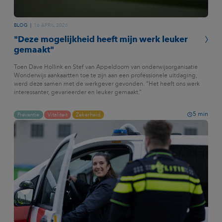
BLOG
16 APRIL 2026
"Deze mogelijkheid heeft mijn werk leuker
gemaakt"
Toen Dave Hollink en Stef van Appeldoorn van onderwijsorganisatie
Wonderwijs aankaartten toe te zijn aan een professionele uitdaging,
werd deze samen met de werkgever gevonden. “Het heeft ons werk
interessanter, gevarieerder en leuker gemaakt.”
5
min
Preventie
Vitaliteit
Zekerheid