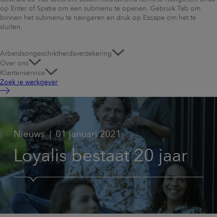
op Enter of Spatie om een submenu te openen. Gebruik Tab om
binnen het submenu te navigeren en druk op Escape om het te
sluiten.
Arbeidsongeschiktheidsverzekering
Over ons
Klantenservice
Zoek je werkgever
Nieuws
01 januari 2021
Loyalis bestaat 20 jaar