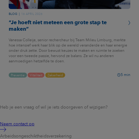
BLOG
16 APRIL 2026
“Je hoeft niet meteen een grote stap te
maken”
Vanessa Colleije, senior rechercheur bij Team Milieu Limburg, merkte
hoe intensief werk haar blik op de wereld veranderde en haar energie
onder druk zette. Door bewust keuzes te maken en ruimte te zoeken
voor een tweede passie, hervond ze balans. Ze wil nu anderen
aanmoedigen hetzelfde te doen.
5
min
Preventie
Vitaliteit
Zekerheid
Heb je een vraag of wil je iets doorgeven of wijzigen?
Neem contact op
Arbeidsongeschikt­heidsverzekering