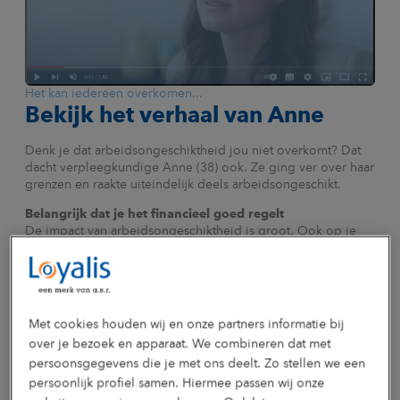
Het kan iedereen overkomen...
Bekijk het verhaal van Anne
Denk je dat arbeidsongeschiktheid jou niet overkomt? Dat
dacht verpleegkundige Anne (38) ook. Ze ging ver over haar
grenzen en raakte uiteindelijk deels arbeidsongeschikt.
Belangrijk dat je het financieel goed regelt
De impact van arbeidsongeschiktheid is groot. Ook op je
inkomen. Belangrijk dat je het financieel goed regelt. Dat
kan met deze AOV speciaal voor MUMC+. Meer weten?
Bekijk de veelgestelde vragen of neem contact op met
Marco Jongepier, de Aon-adviseur van MUMC+.
Met cookies houden wij en onze partners informatie bij
Vragen en antwoorden
Contact
over je bezoek en apparaat. We combineren dat met
persoonsgegevens die je met ons deelt. Zo stellen we een
persoonlijk profiel samen. Hiermee passen wij onze