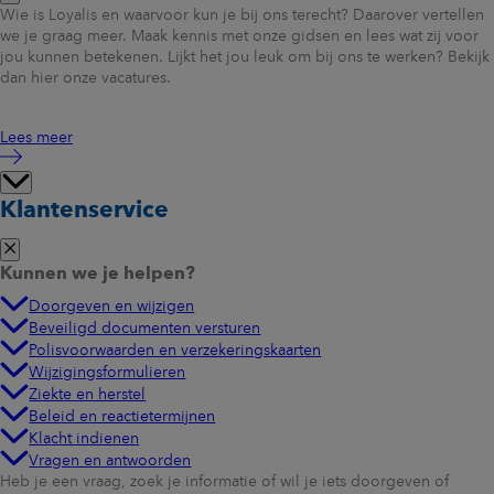
Wie is Loyalis en waarvoor kun je bij ons terecht? Daarover vertellen
Hieraan kun je geen rechten ontlenen.
we je graag meer. Maak kennis met onze gidsen en lees wat zij voor
jou kunnen betekenen. Lijkt het jou leuk om bij ons te werken? Bekijk
Rekenvoorbeeld: 0-35%
beroeps
arbeidsongeschikt zonder werk
dan hier onze vacatures.
Stel, een specialist verdient € 15.000 per maand en UWV verklaart hem
voor 0-35% arbeidsongeschikt. Hij ontvangt dan geen WIA-uitkering.
Lees meer
Volgens de medisch adviseur van Loyalis is de medewerker echter voor
50% beroepsarbeidsongeschikt. De specialist vindt ander werk
waarmee hij nog zo’n € 2.000 per maand zelf verdient en ontvangt van
Klantenservice
Loyalis tot de AOW-leeftijd een uitkering van € 5.250 per maand (35%
x € 15.000). In totaal behoudt de specialist dankzij de BAO-dekking
nog zo’n € 7.250 per maand.*
Kunnen we je helpen?
Doorgeven en wijzigen
Beveiligd documenten versturen
*De hoogte van onze BAO-uitkering is een percentage van het
Polisvoorwaarden en verzekeringskaarten
verzekerd jaarinkomen. Zie tabel hieronder.
Wijzigingsformulieren
Ziekte en herstel
Beleid en reactietermijnen
Wanneer is er recht op onze BAO-uitkering?
Klacht indienen
Om in aanmerking te komen voor de BAO-uitkering gelden
Vragen en antwoorden
deze voorwaarden:
Heb je een vraag, zoek je informatie of wil je iets doorgeven of
- Je bent in dienst als medisch specialist of arts(-assistent) of