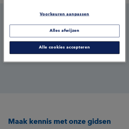
Voorkeuren aanpassen
Alles afwijzen
Zekerheid
Vincent over ons thema Zekerheid: "Als claimbehandelaar
Alle cookies accepteren
streef ik ernaar om jou duidelijkheid en zekerheid te bieden
over je financiële toekomst. Samen met jou bekijk ik wat
Loyalis hierin kan betekenen."
Maak kennis met onze gidsen