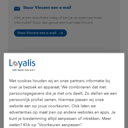
Stuur Vincent een e-mail
Heb je een specifieke vraag of ben je op zoek naar meer
informatie? Stuur dan gerust een mail naar Vincent.
Stuur Vincent een e-mail
Bel met Vincent
Liever telefonisch overleggen of je vraag stellen? Dat kan.
Vincent en z'n collega's zijn bereikbaar op werkdagen van 8 tot
17.30 uur.
Met cookies houden wij en onze partners informatie bij
over je bezoek en apparaat. We combineren dat met
Bel met Vincent
persoonsgegevens die je met ons deelt. Zo stellen we een
persoonlijk profiel samen. Hiermee passen wij onze
website aan op jouw voorkeuren. Ook laten we
advertenties op maat zien op andere websites en apps. Je
kunt je toestemming altijd aanpassen of intrekken. Meer
weten? Klik op “Voorkeuren aanpassen”.