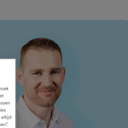
ezoek
et
assen
ies
altijd
en”.