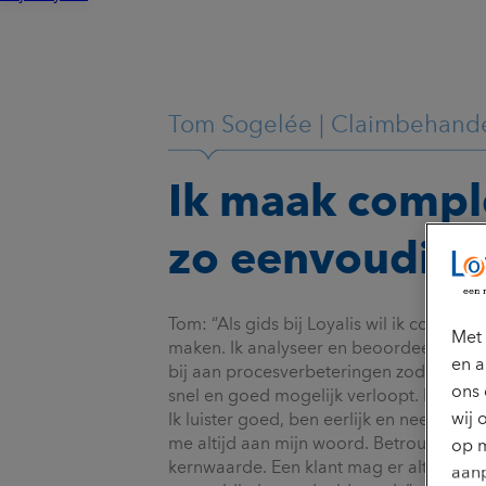
Tom Sogelée | Claimbehand
Ik maak compl
zo eenvoudig 
Tom: “Als gids bij Loyalis wil ik comple
Met 
maken. Ik analyseer en beoordeel claim
en a
bij aan procesverbeteringen zodat het a
ons 
snel en goed mogelijk verloopt. Het liefs
wij 
Ik luister goed, ben eerlijk en neem de t
me altijd aan mijn woord. Betrouwbaarhe
op m
kernwaarde. Een klant mag er altijd op 
aanp