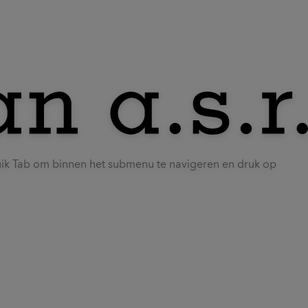
uik Tab om binnen het submenu te navigeren en druk op