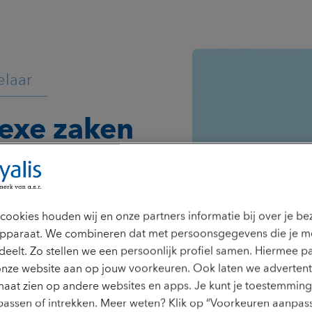
elaar
exe zaken
mogelijk
xe zaken zo eenvoudig mogelijk
cookies houden wij en onze partners informatie bij over je b
aanvragen. Ook draag ik actief
pparaat. We combineren dat met persoonsgegevens die je m
anvragen van een uitkering zo
deelt. Zo stellen we een persoonlijk profiel samen. Hiermee p
t spreek ik klanten persoonlijk.
onze website aan op jouw voorkeuren. Ook laten we advertent
ijd voor de klant. Ook houd ik
id is een belangrijke
aat zien op andere websites en apps. Je kunt je toestemming 
vertrouwen dat zijn aanvraag
assen of intrekken. Meer weten? Klik op “Voorkeuren aanpass