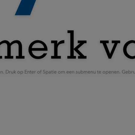
en. Druk op Enter of Spatie om een submenu te openen. Gebr