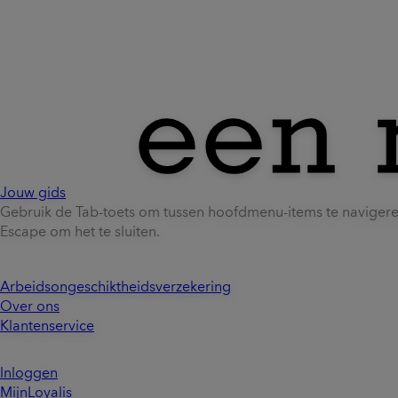
Jouw gids
Gebruik de Tab-toets om tussen hoofdmenu-items te naviger
Escape om het te sluiten.
Arbeidsongeschiktheidsverzekering
Over ons
Klantenservice
Inloggen
MijnLoyalis