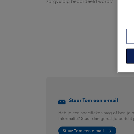
zorgvuldig beoordeeld wordt.”
Stuur Tom een e-mail
Heb je een specifieke vraag of ben je 
informatie? Stuur dan gerust je bericht
Stuur Tom een e-mail