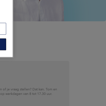
n of je vraag stellen? Dat kan. Tom en
r op werkdagen van 8 tot 17.30 uur.