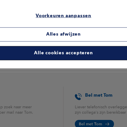
Voorkeuren aanpassen
Alles afwijzen
Alle cookies accepteren
Bel met Tom
op zoek naar meer
Liever telefonisch overlegge
 per mail naar Tom.
zijn collega's zijn bereikbaa
Bel met Tom