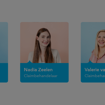
Nadia Zeelen
Valerie v
Claimbehandelaar
Claimbeha