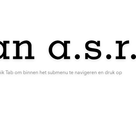
uik Tab om binnen het submenu te navigeren en druk op