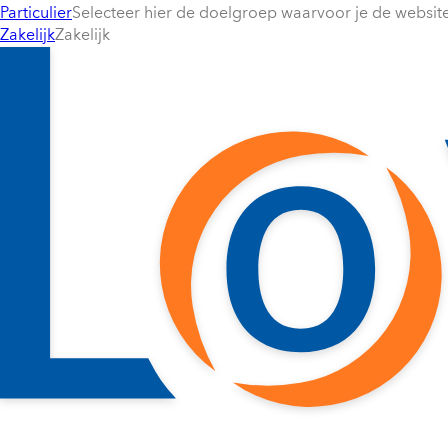
Particulier
Selecteer hier de doelgroep waarvoor je de website 
Zakelijk
Zakelijk