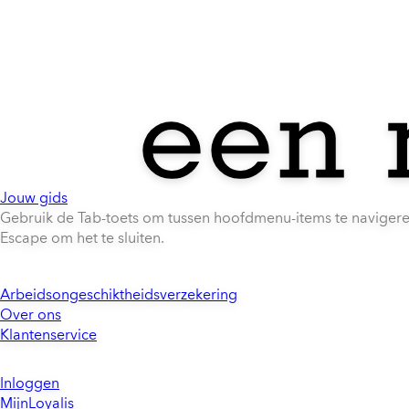
Jouw gids
Gebruik de Tab-toets om tussen hoofdmenu-items te naviger
Escape om het te sluiten.
Arbeidsongeschiktheidsverzekering
Over ons
Klantenservice
Inloggen
MijnLoyalis