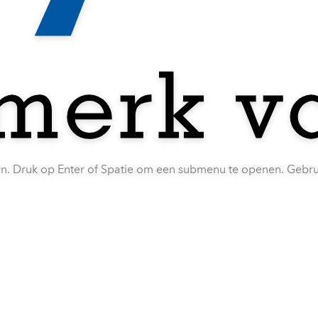
en. Druk op Enter of Spatie om een submenu te openen. Gebr