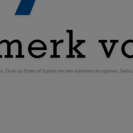
en. Druk op Enter of Spatie om een submenu te openen. Gebr