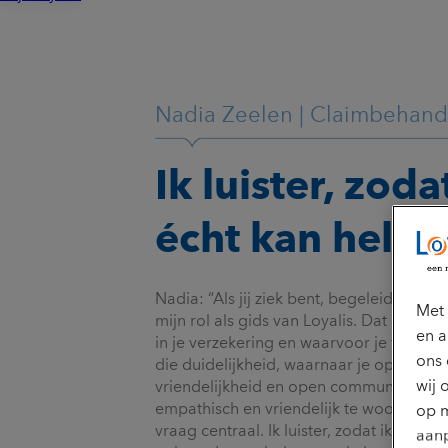
Nadia Zeelen | Claimbehand
Ik luister, zoda
écht kan help
Nadia: “Als jij ziek bent, begeleid ik je ti
Met 
mijn rol als gids van Loyalis. Dat doe ik 
en a
in je verzekering en waarvoor je verzeke
ons 
die duidelijkheid, waarnaar je op zoek b
wij 
vriendelijkheid en open communicatie. I
empathisch en vriendelijk te woord. Tij
op m
vraag centraal. Ik luister, zodat ik je ook 
aanp