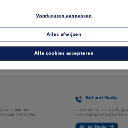
 gesprek met een goed gevoel
Voorkeuren aanpassen
Alles afwijzen
Alle cookies accepteren
Bel met Nadia
op zoek naar meer
Liever telefonisch overlegge
 per mail naar Nadia.
haar collega's zijn bereikba
Bel met Nadia