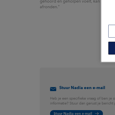
gehoord en geholpen voelt, kan ik een
afronden."
Stuur Nadia een e-mail
Heb je een specifieke vraag of ben je 
informatie? Stuur dan gerust je bericht
Stuur Nadia een e-mail