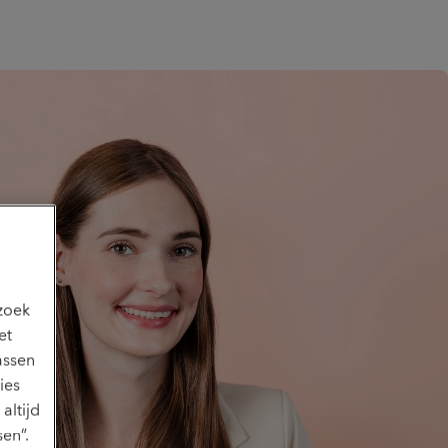
ezoek
et
assen
ies
altijd
en”.