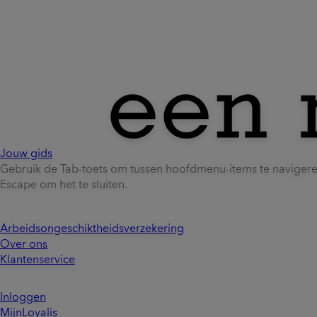
Jouw gids
Gebruik de Tab-toets om tussen hoofdmenu-items te naviger
Escape om het te sluiten.
Arbeidsongeschiktheidsverzekering
Over ons
Klantenservice
Inloggen
MijnLoyalis