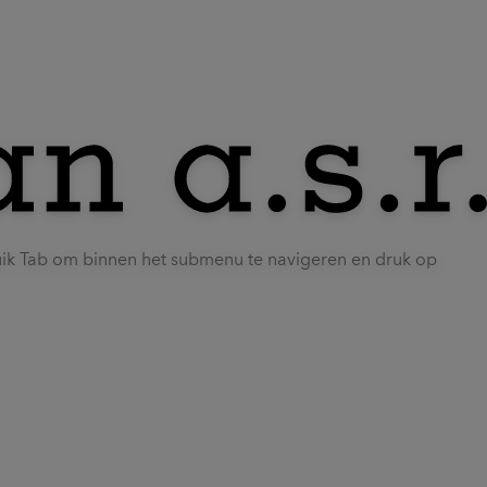
uik Tab om binnen het submenu te navigeren en druk op