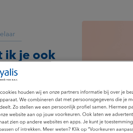
elaar
t ik je ook
en
jdens je ziekteproces. Dat is
cookies houden wij en onze partners informatie bij over je b
door allereerst inzicht te geven
pparaat. We combineren dat met persoonsgegevens die je m
rd bent. Want dat geeft je snel
deelt. Zo stellen we een persoonlijk profiel samen. Hiermee p
ent. Ik hecht veel waarde aan
onze website aan op jouw voorkeuren. Ook laten we advertent
k sta klanten daarom
dens ons gesprek staat jouw
aat zien op andere websites en apps. Je kunt je toestemming 
écht kan helpen. Pas als jij je
assen of intrekken. Meer weten? Klik op “Voorkeuren aanpass