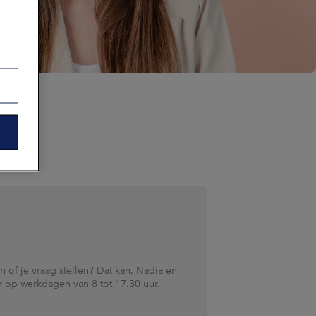
n of je vraag stellen? Dat kan. Nadia en
ar op werkdagen van 8 tot 17.30 uur.