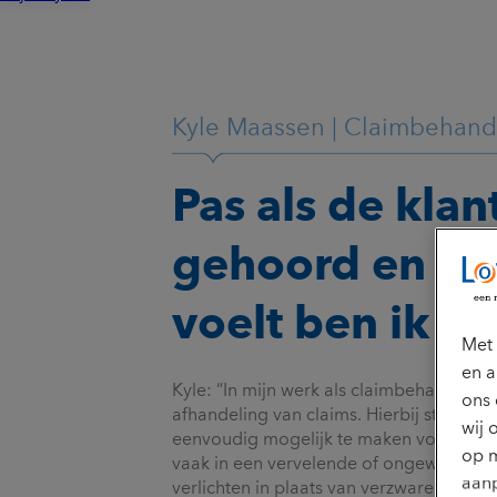
Kyle Maassen | Claimbehand
Pas als de klan
gehoord en g
voelt ben ik t
Met 
en a
Kyle: “In mijn werk als claimbehandelaar 
ons 
afhandeling van claims. Hierbij streef i
wij 
eenvoudig mogelijk te maken voor klant
op m
vaak in een vervelende of ongewenste situa
aanp
verlichten in plaats van verzwaren. Zo pr