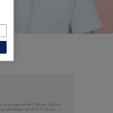
 of je vraag stellen? Dat kan. Kyle en
r op werkdagen van 8 tot 17.30 uur.