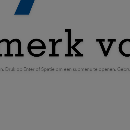
en. Druk op Enter of Spatie om een submenu te openen. Gebr