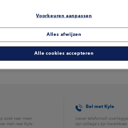
m te helpen met een
ich gehoord en geholpen voelt
Voorkeuren aanpassen
Alles afwijzen
Alle cookies accepteren
Bel met Kyle
op zoek naar meer
Liever telefonisch overleggen
per mail naar Kyle.
zijn collega's zijn bereikbaa