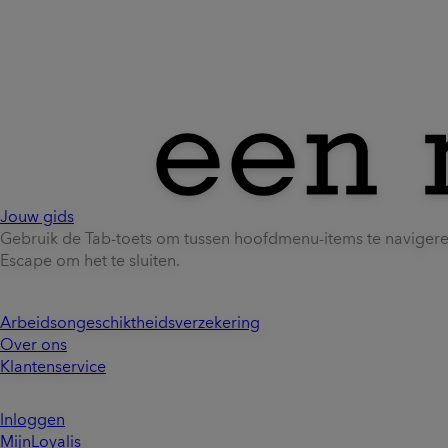
Jouw gids
Gebruik de Tab-toets om tussen hoofdmenu-items te naviger
Escape om het te sluiten.
Arbeidsongeschiktheidsverzekering
Over ons
Klantenservice
Inloggen
MijnLoyalis