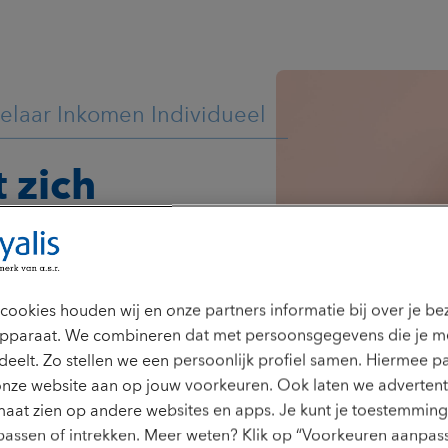
elaar Inkomen Individueel
t zich
eholpen
evreden
cookies houden wij en onze partners informatie bij over je b
pparaat. We combineren dat met persoonsgegevens die je m
help ik klanten bij de
deelt. Zo stellen we een persoonlijk profiel samen. Hiermee p
k ernaar om het claimproces zo
onze website aan op jouw voorkeuren. Ook laten we advertent
en. Ze bevinden zich namelijk
aat zien op andere websites en apps. Je kunt je toestemming 
tie en ik wil die last juist
assen of intrekken. Meer weten? Klik op “Voorkeuren aanpass
obeer ik de situatie van iedere