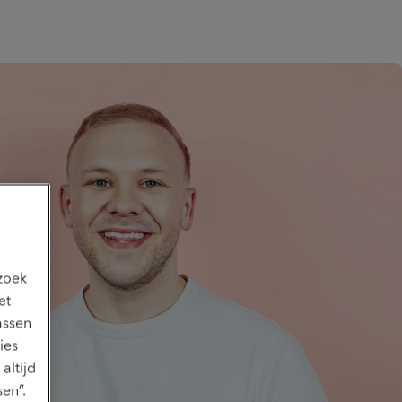
ezoek
et
assen
ies
altijd
en”.