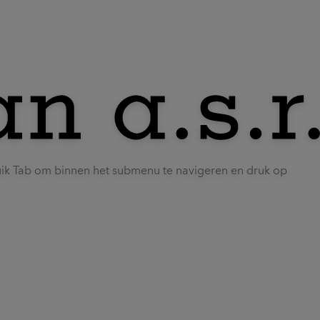
uik Tab om binnen het submenu te navigeren en druk op