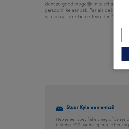
klant zo goed mogelijk in te schatten o
persoonlijke aanpak. Pas als de klant z
na een gesprek ben ik tevreden.”
Stuur Kyle een e-mail
Heb je een specifieke vraag of ben je 
informatie? Stuur dan gerust je bericht 