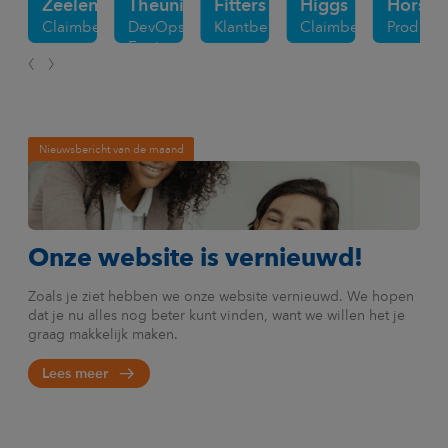
Zeelen
Theunissen
Fitters
Higgs
Horsch
Claimbehandelaar
DevOps
Klantbeheerder
Claimbehandelaar
Product
Engineer
Nieuwsbericht van de maand
Onze website is vernieuwd!
Zoals je ziet hebben we onze website vernieuwd. We hopen
dat je nu alles nog beter kunt vinden, want we willen het je
graag makkelijk maken.
Lees meer