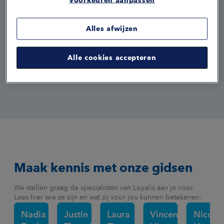
Voorkeuren aanpassen
Ingrid over ons thema Zekerheid: “Inkomenszekerheid is niet
het leukste onderwerp om over na te denken, maar wel
Alles afwijzen
belangrijk als je kijkt naar de financiële gevolgen wanneer je
werkloos of arbeidsongeschikt raakt. Met onze
verzekeringen regel je die zekerheid over je inkomen. Nu
Alle cookies accepteren
en in de toekomst.”
Maak kennis met onze gidsen
We stellen graag de specialisten van Loyalis aan je voor.
Lees hier wie ze zijn en wat zij voor jou kunnen betekenen.
Nadia
Justin
Laura
Vincent
Nicole