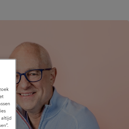
ezoek
et
assen
ies
altijd
en”.