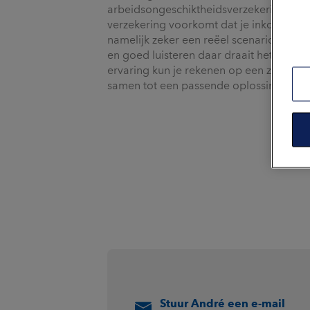
arbeidsongeschiktheidsverzekering. Dat h
verzekering voorkomt dat je inkomen afza
namelijk zeker een reëel scenario. Inlevi
en goed luisteren daar draait het voor 
ervaring kun je rekenen op een zorgvu
samen tot een passende oplossing, afspr
Stuur André een e-mail