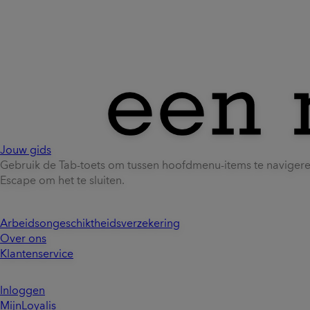
Jouw gids
Gebruik de Tab-toets om tussen hoofdmenu-items te naviger
Escape om het te sluiten.
Arbeidsongeschiktheidsverzekering
Over ons
Klantenservice
Inloggen
MijnLoyalis