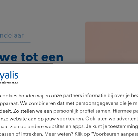
andelaar
we tot een
ssing,
praak.
cookies houden wij en onze partners informatie bij over je b
pparaat. We combineren dat met persoonsgegevens die je m
e graag wegwijs in de wet- en
deelt. Zo stellen we een persoonlijk profiel samen. Hiermee p
eid. Word je onverhoopt ziek
onze website aan op jouw voorkeuren. Ook laten we advertent
de hand. Zo krijg jij inzicht
aat zien op andere websites en apps. Je kunt je toestemming 
Ik vind het belangrijk om
assen of intrekken. Meer weten? Klik op “Voorkeuren aanpass