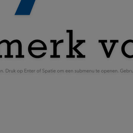
en. Druk op Enter of Spatie om een submenu te openen. Gebr