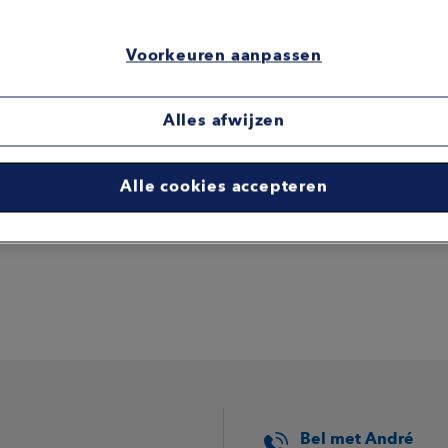
et duidelijk is dat je met deze
kt tot bijstandsniveau. Dat is
Voorkeuren aanpassen
ng in jouw persoonlijke situatie
mij om. Door mijn jarenlange
ldige afhandeling. We komen
Alles afwijzen
aak is afspraak.”
Alle cookies accepteren
Bel met André