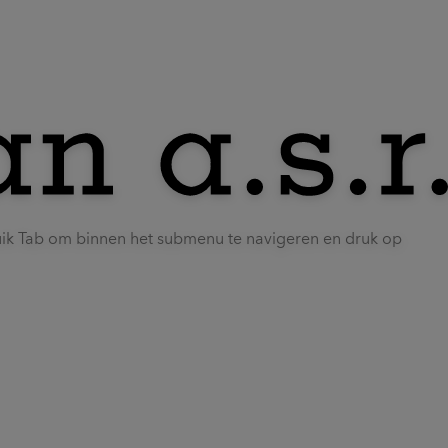
uik Tab om binnen het submenu te navigeren en druk op