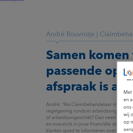
André Rouvroije | Claimbeh
Samen komen 
passende oplo
afspraak is afs
Met 
en a
André: “Als Claimbehandelaar maak ik j
ons 
regelgeving rondom arbeidsongeschikth
wij 
of arbeidsongeschikt? Dan neem ik je aan 
op m
en overzicht in jouw financiële situatie. 
aanp
klanten goed te informeren over onze