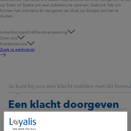
op Enter of Spatie om een submenu te openen. Gebruik Tab om
binnen het submenu te navigeren en druk op Escape om het te
sluiten.
Arbeidsongeschiktheidsverzekering
Over ons
Klantenservice
Zoek je werkgever
Je kunt bij ons een klacht melden met dit formul
Een klacht doorgeven