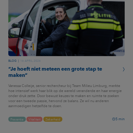
BLOG
16 APRIL 2026
“Je hoeft niet meteen een grote stap te
maken”
Vanessa Colleije, senior rechercheur bij Team Milieu Limburg, merkte
hoe intensief werk haar blik op de wereld veranderde en haar energie
onder druk zette. Door bewust keuzes te maken en ruimte te zoeken
voor een tweede passie, hervond ze balans. Ze wil nu anderen
aanmoedigen hetzelfde te doen.
5
min
Preventie
Vitaliteit
Zekerheid