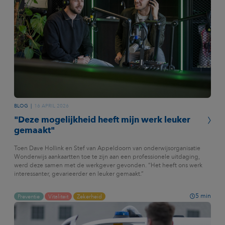
BLOG
16 APRIL 2026
"Deze mogelijkheid heeft mijn werk leuker
gemaakt"
Toen Dave Hollink en Stef van Appeldoorn van onderwijsorganisatie
Wonderwijs aankaartten toe te zijn aan een professionele uitdaging,
werd deze samen met de werkgever gevonden. “Het heeft ons werk
interessanter, gevarieerder en leuker gemaakt.”
5
min
Preventie
Vitaliteit
Zekerheid