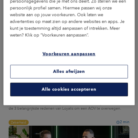
persoonsgegevens die je met ons deelt. Zo stellen we een
persoonlijk profiel samen. Hiermee passen wij onze
website aan op jouw voorkeuren. Ook laten we
advertenties op maat zien op andere websites en apps. Je
kunt je toestemming altijd aanpassen of intrekken. Meer
weten? Klik op “Voorkeuren aanpassen”.
Voorkeuren aanpassen
Alles afwijzen
NIEUWS
03 AUGUSTUS 2026
Waarom kiezen voor een
Alle cookies accepteren
arbeidsongeschiktheidsverzekering?
Waarom zou je een arbeidsongeschiktheidsverzekering afsluiten? Lees
de 3 belangrijkste redenen van Loyalis om een AOV te overwegen.
2
min
Zekerheid