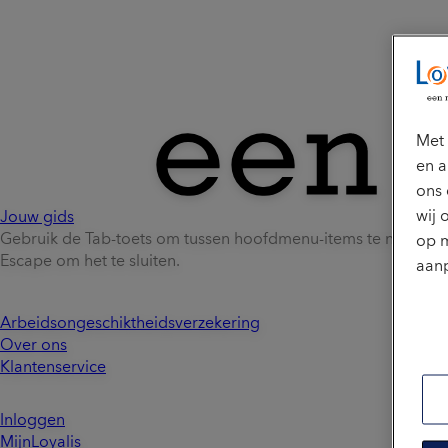
Met 
en a
ons 
wij 
Jouw gids
Gebruik de Tab-toets om tussen hoofdmenu-items te naviger
op m
Escape om het te sluiten.
aanp
Arbeidsongeschiktheidsverzekering
Over ons
Klantenservice
Inloggen
MijnLoyalis