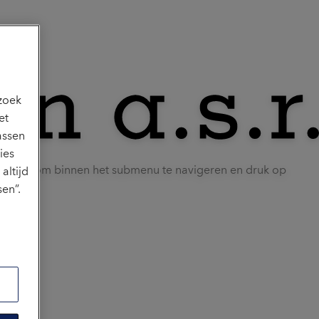
ezoek
et
assen
ies
uik Tab om binnen het submenu te navigeren en druk op
altijd
en”.