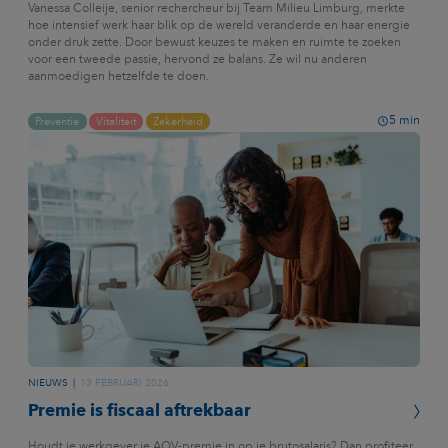
Vanessa Colleije, senior rechercheur bij Team Milieu Limburg, merkte
hoe intensief werk haar blik op de wereld veranderde en haar energie
onder druk zette. Door bewust keuzes te maken en ruimte te zoeken
voor een tweede passie, hervond ze balans. Ze wil nu anderen
aanmoedigen hetzelfde te doen.
5
min
Preventie
Vitaliteit
Zekerheid
NIEUWS
13 FEBRUARI 2026
Premie is fiscaal aftrekbaar
Houdt je werkgever je AOV-premie in op je brutosalaris? Dan profiteer