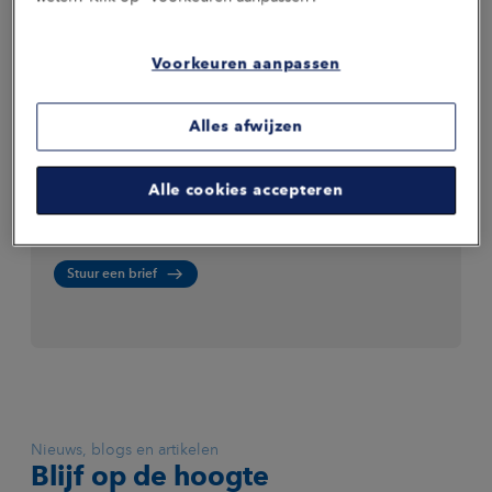
Liever bellen? Dat kan. Onze medewerkers zijn bereikbaar op
werkdagen van 8 tot 17.30 uur.
Voorkeuren aanpassen
Bel ons
Alles afwijzen
Stuur ons een brief
Alle cookies accepteren
Stuur je liever een brief per post? Dat kan ook. Een reactie duurt
wel iets langer. Je vindt hier ons post- en bezoekadres.
Stuur een brief
Nieuws, blogs en artikelen
Blijf op de hoogte