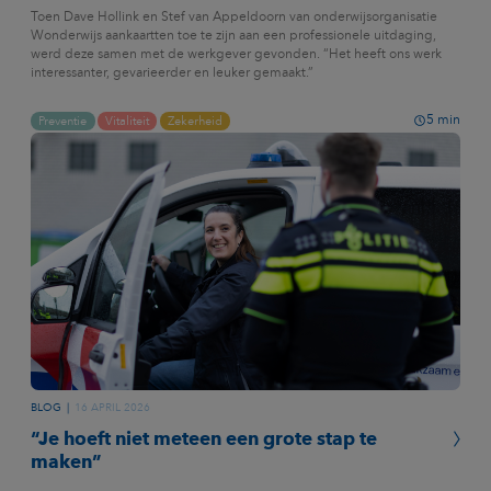
Toen Dave Hollink en Stef van Appeldoorn van onderwijsorganisatie
Wonderwijs aankaartten toe te zijn aan een professionele uitdaging,
werd deze samen met de werkgever gevonden. “Het heeft ons werk
interessanter, gevarieerder en leuker gemaakt.”
5
min
Preventie
Vitaliteit
Zekerheid
BLOG
16 APRIL 2026
“Je hoeft niet meteen een grote stap te
maken”