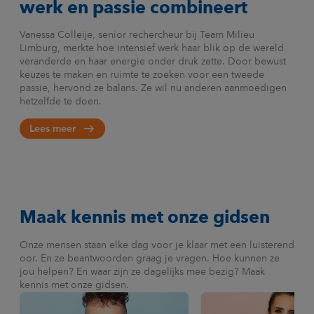
werk en passie combineert
de sector waaronder jouw verzekering valt. Per sector
helpen je graag verder.*
*Als je automatisch collectief verzekerd bent via je werkgever, heb je
hebben we verschillende polisvoorwaarden.
geen eigen polis en klantnummer. Je kunt dan ook geen MijnLoyalis-
Vanessa Colleije, senior rechercheur bij Team Milieu
*Als je automatisch collectief verzekerd bent via je werkgever geef je
account activeren. Wijzigingen geef je door aan je werkgever of onze
Limburg, merkte hoe intensief werk haar blik op de wereld
wijzigingen door aan je werkgever of onze
klantenservice
(niet via
veranderde en haar energie onder druk zette. Door bewust
klantenservice
. Ben je een (ex-)onderwijsmedewerker en collectief
MijnLoyalis). Ben je een (ex-)onderwijsmedewerker en collectief
keuzes te maken en ruimte te zoeken voor een tweede
verzekerd via onze ASU-verzekering? Neem dan contact op met
verzekerd via onze ASU-verzekering? Neem dan contact op met
passie, hervond ze balans. Ze wil nu anderen aanmoedigen
afdeling Werkgeverszaken (ASU) via 045 645 91 00 of
asu@loyalis.nl
afdeling Werkgeverszaken (ASU) via 045 645 91 00 of
asu@loyalis.nl
hetzelfde te doen.
(stuur geen medische gegevens mee)
.
(stuur geen medische gegevens mee)
.
Lees meer
Maak kennis met onze gidsen
Onze mensen staan elke dag voor je klaar met een luisterend
oor. En ze beantwoorden graag je vragen. Hoe kunnen ze
jou helpen? En waar zijn ze dagelijks mee bezig? Maak
kennis met onze gidsen.