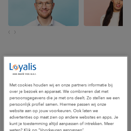
Stuur ons een bericht
Met cookies houden wij en onze partners informatie bij
Heb je een vraag, verzoek of ben je op zoek naar specifieke
informatie? Stuur ons een bericht.
over je bezoek en apparaat. We combineren dat met
persoonsgegevens die je met ons deelt. Zo stellen we een
Stuur ons een bericht
persoonlijk profiel samen. Hiermee passen wij onze
website aan op jouw voorkeuren. Ook laten we
advertenties op maat zien op andere websites en apps. Je
kunt je toestemming altijd aanpassen of intrekken. Meer
Bel ons
weten? Klik op “Voorkeuren aanpassen”.