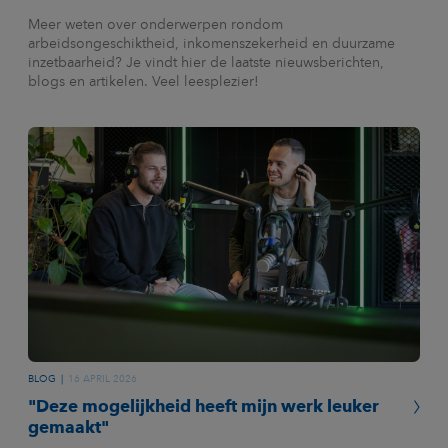
Meer weten over onderwerpen rondom
arbeidsongeschiktheid, inkomenszekerheid en duurzame
inzetbaarheid? Je vindt hier de laatste nieuwsberichten,
blogs en artikelen. Veel leesplezier!
BLOG
16 APRIL 2026
"Deze mogelijkheid heeft mijn werk leuker
gemaakt"